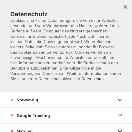
×
Datenschutz
Cookies sind kleine Datenmengen, die von einer Website
gesendet und vom Webbrowser des Nutzers während des
Surfens auf dem Computer des Nutzers gespeichert
Skip to main content
werden. Ihr Browser speichert jede Nachricht in einer
kleinen Datei, die Cookie genannt wird. Wenn Sie eine
weitere Seite vom Server anfordern, sendet Ihr Browser
das Cookie an den Server zurück. Cookies wurden als
zuverlässiger Mechanismus für Websites entwickelt, um
sich Informationen zu merken oder die Surfaktivitäten des
Benutzers aufzuzeichnen. Bitte willigen Sie in die
Ergebnisse filtern
Verwendung von Cookies ein. Weitere Informationen finden
Sie in unseren Datenschutzhinweisen.
Datenschutz
mehr laden
Notwendig
Bauch-Beine-Po & Co. - ein Wohlfühlprogramm
Google-Tracking
Mo. 21.09.2026 18:15
Rimpar
Matomo