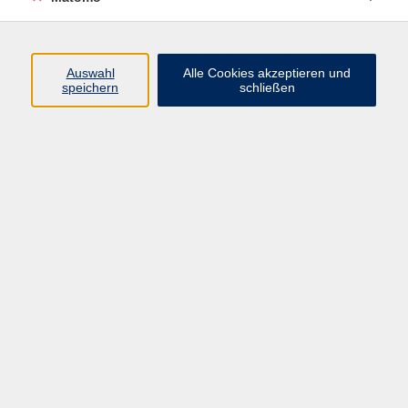
Italienisch B2
Auswahl
Alle Cookies akzeptieren und
speichern
schließen
Mo. 21.09.2026 18:15
Würzburg
Workout für alle - auch für Anfängerinnen und
Anfänger
Mo. 21.09.2026 18:15
Würzburg
Bodyforming