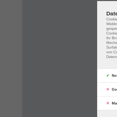
Dat
Cookie
Webbr
gespei
Cookie
Ihr Br
Mechan
Surfak
von Co
Daten
No
Go
Ma