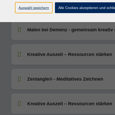
Glasperlendrehen - Schmuck aus Glas
Auswahl speichern
Alle Cookies akzeptieren und schl
Malen bei Demenz - gemeinsam kreativ 
Kreative Auszeit – Ressourcen stärken
Zentangle® - Meditatives Zeichnen
Kreative Auszeit – Ressourcen stärken