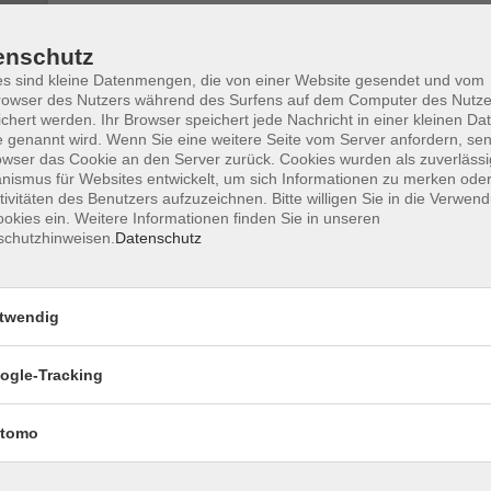
enschutz
s sind kleine Datenmengen, die von einer Website gesendet und vom
Malen zur Prävention -
owser des Nutzers während des Surfens auf dem Computer des Nutze
Kreativität als Weg zu mehr Ausgeglichenheit
chert werden. Ihr Browser speichert jede Nachricht in einer kleinen Dat
 genannt wird. Wenn Sie eine weitere Seite vom Server anfordern, se
owser das Cookie an den Server zurück. Cookies wurden als zuverlässi
ismus für Websites entwickelt, um sich Informationen zu merken oder
Kreative Auszeit für pflegende Angehöri
tivitäten des Benutzers aufzuzeichnen. Bitte willigen Sie in die Verwen
Entlastung und neue Kraft schöpfen
okies ein. Weitere Informationen finden Sie in unseren
schutzhinweisen.
Datenschutz
Kreatives Stressmanagement -
Malen als Ausgleich im Alltag
twendig
ogle-Tracking
Kreatives Gedächtnistraining -
Aktivierung durch Farben und Formen
tomo