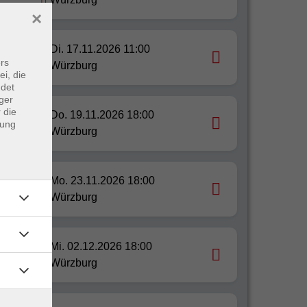
×
Di. 17.11.2026 11:00
rs
Würzburg
ei, die
ndet
ger
 die
Do. 19.11.2026 18:00
ge -
dung
Würzburg
Mo. 23.11.2026 18:00
Würzburg
Mi. 02.12.2026 18:00
Würzburg