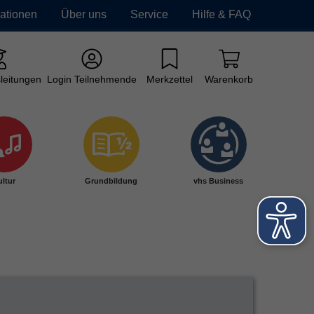
mationen
Über uns
Service
Hilfe & FAQ
leitungen
Login Teilnehmende
Merkzettel
Warenkorb
ltur
Grundbildung
vhs Business