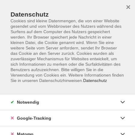
×
Datenschutz
Cookies sind kleine Datenmengen, die von einer Website
gesendet und vom Webbrowser des Nutzers während des
Surfens auf dem Computer des Nutzers gespeichert
Skip to main content
werden. Ihr Browser speichert jede Nachricht in einer
kleinen Datei, die Cookie genannt wird. Wenn Sie eine
weitere Seite vom Server anfordern, sendet Ihr Browser
das Cookie an den Server zurück. Cookies wurden als
zuverlässiger Mechanismus für Websites entwickelt, um
sich Informationen zu merken oder die Surfaktivitäten des
Benutzers aufzuzeichnen. Bitte willigen Sie in die
Verwendung von Cookies ein. Weitere Informationen finden
Sie in unseren Datenschutzhinweisen.
Datenschutz
31 Kurse
Notwendig
zurück zu Kunsthandwerk & Do It Yourself
Google-Tracking
Keramik & Töpfern
Matomo