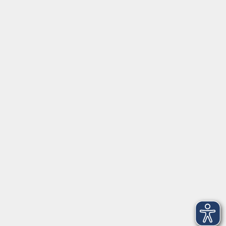
Würzburg
Impressum
AGBs
Datenschutzerklärung
Barrierefreiheitserklärung
Widerrufsbelehrung
Widerruf