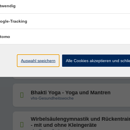
twendig
Bodyforming zum Schnuppern
vhs-Gesundheitswoche
ogle-Tracking
Aktiv und fit - Krafttraining ab 60
tomo
vhs-Gesundheitswoche
Auswahl speichern
Alle Cookies akzeptieren und schl
Hula-Hoop zum Ausprobieren
vhs-Gesundheitswoche
Bhakti Yoga - Yoga und Mantren
vhs-Gesundheitswoche
Wirbelsäulengymnastik und Rückentrai
- mit und ohne Kleingeräte