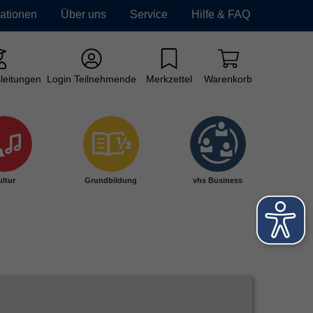
mationen
Über uns
Service
Hilfe & FAQ
leitungen
Login Teilnehmende
Merkzettel
Warenkorb
ltur
Grundbildung
vhs Business