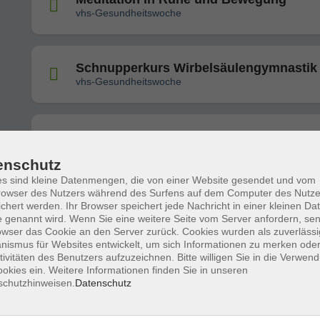
vhs-Gesundheitswoche
Schnupperkurs Wirbelsäulengymnastik
vhs-Gesundheitswoche
Outdoor Fitness
vhs-Gesundheitswoche
enschutz
s sind kleine Datenmengen, die von einer Website gesendet und vom
owser des Nutzers während des Surfens auf dem Computer des Nutze
Yoga zum Ausprobieren
chert werden. Ihr Browser speichert jede Nachricht in einer kleinen Dat
 genannt wird. Wenn Sie eine weitere Seite vom Server anfordern, se
vhs-Gesundheitswoche
owser das Cookie an den Server zurück. Cookies wurden als zuverlässi
ismus für Websites entwickelt, um sich Informationen zu merken oder
tivitäten des Benutzers aufzuzeichnen. Bitte willigen Sie in die Verwen
okies ein. Weitere Informationen finden Sie in unseren
Bodyforming zum Schnuppern
schutzhinweisen.
Datenschutz
vhs-Gesundheitswoche