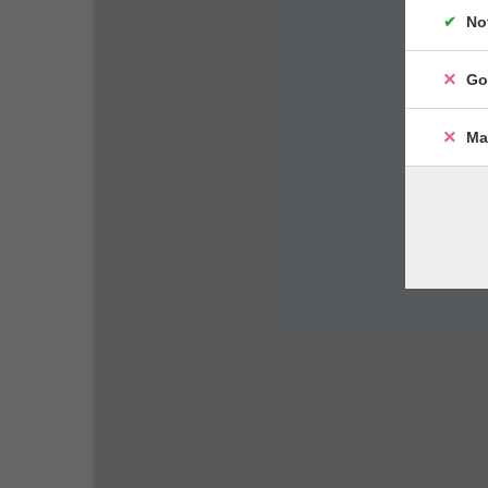
No
Go
Ma