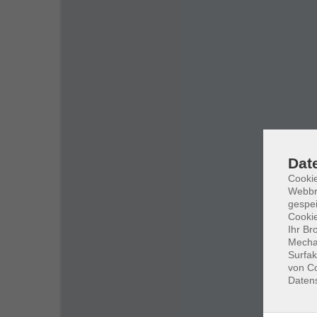
Dat
Cookie
Webbr
gespei
Cookie
Ihr Br
Mechan
Surfak
von Co
Daten