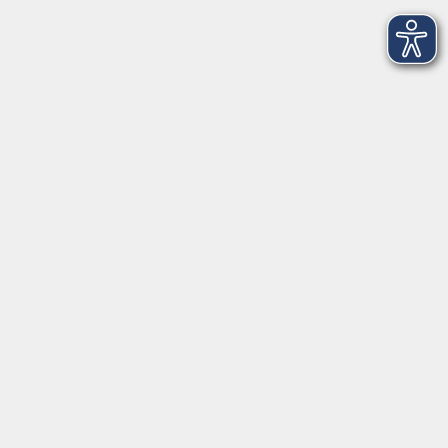
Programm
Digitale Angebote
Gesellschaft
Beruf
Sprachen
Gesundheit
Kultur
Grundbildung
vhs Business
vhs Würzburg & Umgebung e. V.