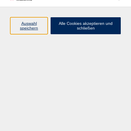
Pilates Basics und Mittelstufe
Auswahl
Alle Cookies akzeptieren und
speichern
schließen
Mi. 23.09.2026 18:15
Würzburg
Die Schönheit der Mathematik
Mi. 23.09.2026 18:30
Würzburg
Online-Kurs: Pilates und Rückentraining
Mi. 23.09.2026 18:30