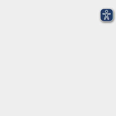
Do. 24.09.2026 19:30
Würzburg
Yoga für Wohlbefinden und Beweglichkeit
Do. 24.09.2026 19:30
Rottendorf
Modern Linedance - Basis
Do. 24.09.2026 19:30
Gerbrunn