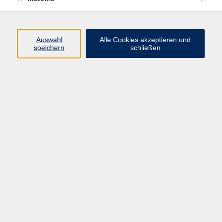
Programm
Auswahl
Alle Cookies akzeptieren und
speichern
schließen
Digitale Angebote
Gesellschaft
Beruf
Sprachen
Gesundheit
Kultur
Grundbildung
vhs Business
vhs Würzburg & Umgebung e. V.