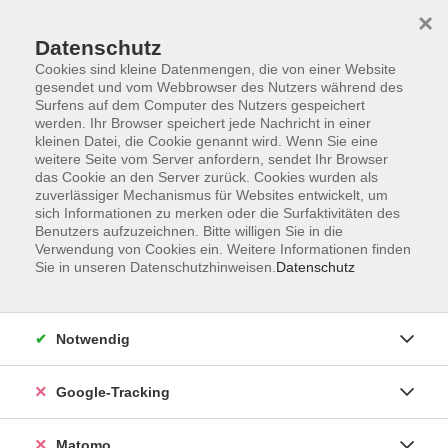
×
Datenschutz
Cookies sind kleine Datenmengen, die von einer Website
gesendet und vom Webbrowser des Nutzers während des
Surfens auf dem Computer des Nutzers gespeichert
Skip to main content
werden. Ihr Browser speichert jede Nachricht in einer
kleinen Datei, die Cookie genannt wird. Wenn Sie eine
weitere Seite vom Server anfordern, sendet Ihr Browser
Der Kurs konnte nicht gefunden werden.
das Cookie an den Server zurück. Cookies wurden als
zuverlässiger Mechanismus für Websites entwickelt, um
sich Informationen zu merken oder die Surfaktivitäten des
Benutzers aufzuzeichnen. Bitte willigen Sie in die
Verwendung von Cookies ein. Weitere Informationen finden
Sie in unseren Datenschutzhinweisen.
Datenschutz
Impressum
AGBs
Datenschutzerklärung
Notwendig
Barrierefreiheitserklärung
Widerrufsbelehrung
Google-Tracking
Widerruf
Matomo