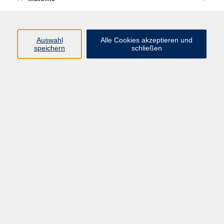
Programm
Auswahl
Alle Cookies akzeptieren und
speichern
schließen
Digitale Angebote
Gesellschaft
Beruf
Sprachen
Gesundheit
Kultur
Grundbildung
vhs Business
vhs Würzburg & Umgebung e. V.