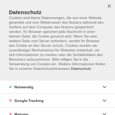
×
Datenschutz
Cookies sind kleine Datenmengen, die von einer Website
gesendet und vom Webbrowser des Nutzers während des
Surfens auf dem Computer des Nutzers gespeichert
Skip to main content
werden. Ihr Browser speichert jede Nachricht in einer
kleinen Datei, die Cookie genannt wird. Wenn Sie eine
weitere Seite vom Server anfordern, sendet Ihr Browser
Der Kurs konnte nicht gefunden werden.
das Cookie an den Server zurück. Cookies wurden als
zuverlässiger Mechanismus für Websites entwickelt, um
sich Informationen zu merken oder die Surfaktivitäten des
Benutzers aufzuzeichnen. Bitte willigen Sie in die
Verwendung von Cookies ein. Weitere Informationen finden
Sie in unseren Datenschutzhinweisen.
Datenschutz
Impressum
AGBs
Datenschutzerklärung
Notwendig
Barrierefreiheitserklärung
Widerrufsbelehrung
Google-Tracking
Widerruf
Matomo