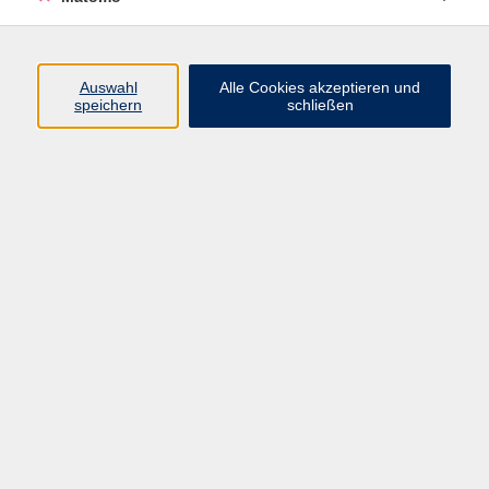
Programm
Auswahl
Alle Cookies akzeptieren und
speichern
schließen
Digitale Angebote
Gesellschaft
Beruf
Sprachen
Gesundheit
Kultur
Grundbildung
vhs Business
vhs Würzburg & Umgebung e. V.