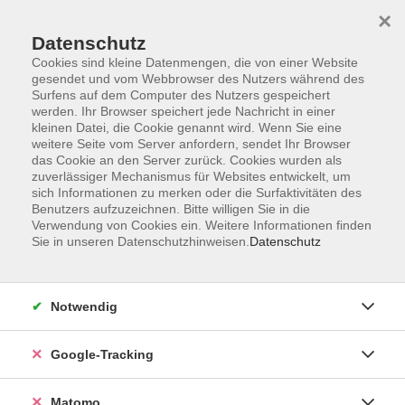
×
Datenschutz
Cookies sind kleine Datenmengen, die von einer Website
gesendet und vom Webbrowser des Nutzers während des
Surfens auf dem Computer des Nutzers gespeichert
Skip to main content
werden. Ihr Browser speichert jede Nachricht in einer
kleinen Datei, die Cookie genannt wird. Wenn Sie eine
weitere Seite vom Server anfordern, sendet Ihr Browser
Der Kurs konnte nicht gefunden werden.
das Cookie an den Server zurück. Cookies wurden als
zuverlässiger Mechanismus für Websites entwickelt, um
sich Informationen zu merken oder die Surfaktivitäten des
Benutzers aufzuzeichnen. Bitte willigen Sie in die
Verwendung von Cookies ein. Weitere Informationen finden
Sie in unseren Datenschutzhinweisen.
Datenschutz
Impressum
AGBs
Datenschutzerklärung
Notwendig
Barrierefreiheitserklärung
Widerrufsbelehrung
Google-Tracking
Widerruf
Matomo