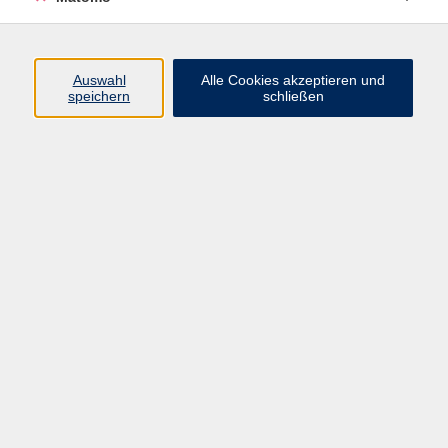
Programm
Auswahl
Alle Cookies akzeptieren und
speichern
schließen
Digitale Angebote
Gesellschaft
Beruf
Sprachen
Gesundheit
Kultur
Grundbildung
vhs Business
vhs Würzburg & Umgebung e. V.