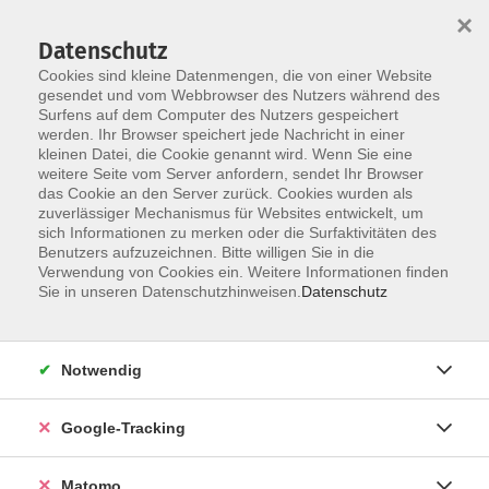
×
Datenschutz
Cookies sind kleine Datenmengen, die von einer Website
gesendet und vom Webbrowser des Nutzers während des
Surfens auf dem Computer des Nutzers gespeichert
Skip to main content
werden. Ihr Browser speichert jede Nachricht in einer
kleinen Datei, die Cookie genannt wird. Wenn Sie eine
weitere Seite vom Server anfordern, sendet Ihr Browser
Der Kurs konnte nicht gefunden werden.
das Cookie an den Server zurück. Cookies wurden als
zuverlässiger Mechanismus für Websites entwickelt, um
sich Informationen zu merken oder die Surfaktivitäten des
Benutzers aufzuzeichnen. Bitte willigen Sie in die
Verwendung von Cookies ein. Weitere Informationen finden
Impressum
Sie in unseren Datenschutzhinweisen.
Datenschutz
AGBs
Datenschutzerklärung
Notwendig
Barrierefreiheitserklärung
Widerrufsbelehrung
Google-Tracking
Widerruf
Matomo