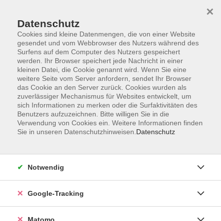
×
Datenschutz
Cookies sind kleine Datenmengen, die von einer Website
gesendet und vom Webbrowser des Nutzers während des
Surfens auf dem Computer des Nutzers gespeichert
Skip to main content
werden. Ihr Browser speichert jede Nachricht in einer
kleinen Datei, die Cookie genannt wird. Wenn Sie eine
weitere Seite vom Server anfordern, sendet Ihr Browser
Der Kurs konnte nicht gefunden werden.
das Cookie an den Server zurück. Cookies wurden als
zuverlässiger Mechanismus für Websites entwickelt, um
sich Informationen zu merken oder die Surfaktivitäten des
Benutzers aufzuzeichnen. Bitte willigen Sie in die
Verwendung von Cookies ein. Weitere Informationen finden
Sie in unseren Datenschutzhinweisen.
Datenschutz
Impressum
AGBs
Datenschutzerklärung
Notwendig
Barrierefreiheitserklärung
Widerrufsbelehrung
Google-Tracking
Widerruf
Matomo