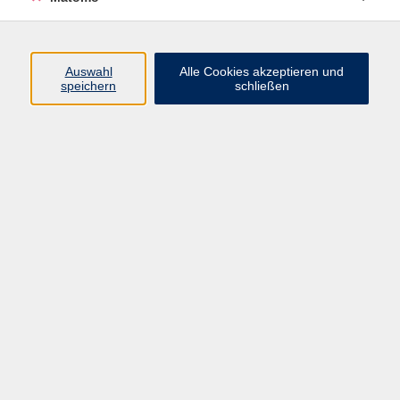
Programm
Auswahl
Alle Cookies akzeptieren und
speichern
schließen
Digitale Angebote
Gesellschaft
Beruf
Sprachen
Gesundheit
Kultur
Grundbildung
vhs Business
vhs Würzburg & Umgebung e. V.