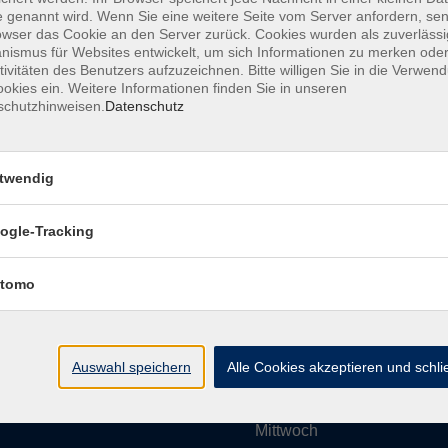
 genannt wird. Wenn Sie eine weitere Seite vom Server anfordern, se
owser das Cookie an den Server zurück. Cookies wurden als zuverlässi
ismus für Websites entwickelt, um sich Informationen zu merken oder
Impressum
AGBs
Datenschutzerklärung
Barrier
tivitäten des Benutzers aufzuzeichnen. Bitte willigen Sie in die Verwen
okies ein. Weitere Informationen finden Sie in unseren
schutzhinweisen.
Datenschutz
twendig
Umgebung e. V.
Öffnungszeiten
ogle-Tracking
tomo
Montag
rg.de
Dienstag
Auswahl speichern
Alle Cookies akzeptieren und schl
Mittwoch