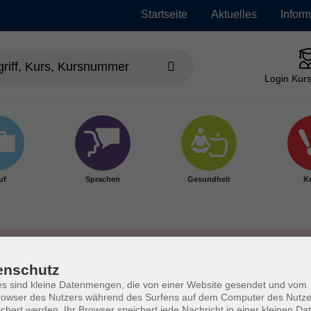
Startseite
Aktuelles
Infor
Login Kurs
uf
Sprachen
Gesundheit
Ku
enschutz
s sind kleine Datenmengen, die von einer Website gesendet und vom
owser des Nutzers während des Surfens auf dem Computer des Nutze
chert werden. Ihr Browser speichert jede Nachricht in einer kleinen Dat