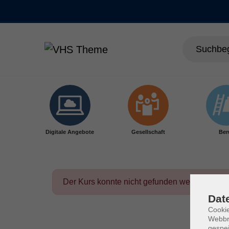
Skip to main content
Digitale Angebote
Gesellschaft
Ber
Der Kurs konnte nicht gefunden werden.
Dat
Cookie
Webbr
gespei