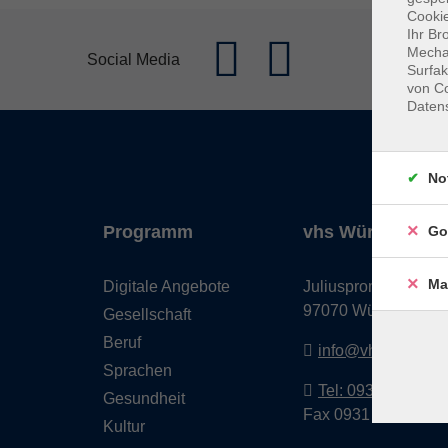
Cookie
Ihr Br
Mechan
Social Media
Surfak
von Co
Daten
No
Programm
vhs Würzburg & 
Go
Ma
Digitale Angebote
Juliuspromenade 68
97070 Würzburg
Gesellschaft
Beruf
info@vhs-wuerzbu
Sprachen
Tel: 0931 35593 0
Gesundheit
Fax 0931 35593-20
Kultur