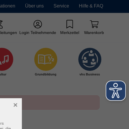
mationen
Über uns
Service
Hilfe & FAQ
leitungen
Login Teilnehmende
Merkzettel
Warenkorb
ltur
Grundbildung
vhs Business
×
rs
ei, die