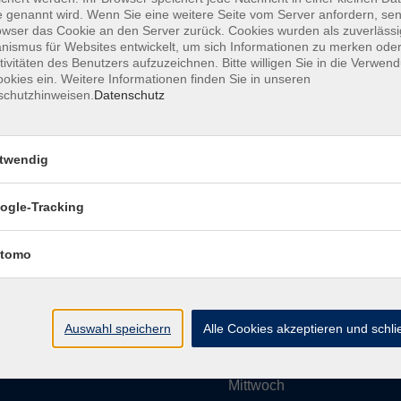
 genannt wird. Wenn Sie eine weitere Seite vom Server anfordern, se
owser das Cookie an den Server zurück. Cookies wurden als zuverlässi
ismus für Websites entwickelt, um sich Informationen zu merken oder
Impressum
AGBs
Datenschutzerklärung
Barrier
tivitäten des Benutzers aufzuzeichnen. Bitte willigen Sie in die Verwen
okies ein. Weitere Informationen finden Sie in unseren
schutzhinweisen.
Datenschutz
twendig
Umgebung e. V.
Öffnungszeiten
ogle-Tracking
tomo
Montag
rg.de
Dienstag
Auswahl speichern
Alle Cookies akzeptieren und schl
Mittwoch