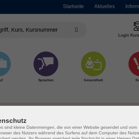
Startseite
Aktuelles
Infor
Login Kurs
uf
Sprachen
Gesundheit
Ku
enschutz
s sind kleine Datenmengen, die von einer Website gesendet und vom
owser des Nutzers während des Surfens auf dem Computer des Nutze
chert werden. Ihr Browser speichert jede Nachricht in einer kleinen Dat