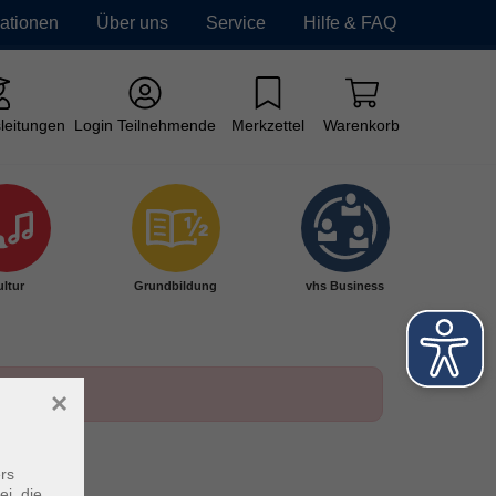
mationen
Über uns
Service
Hilfe & FAQ
leitungen
Login Teilnehmende
Merkzettel
Warenkorb
ltur
Grundbildung
vhs Business
×
rs
ei, die