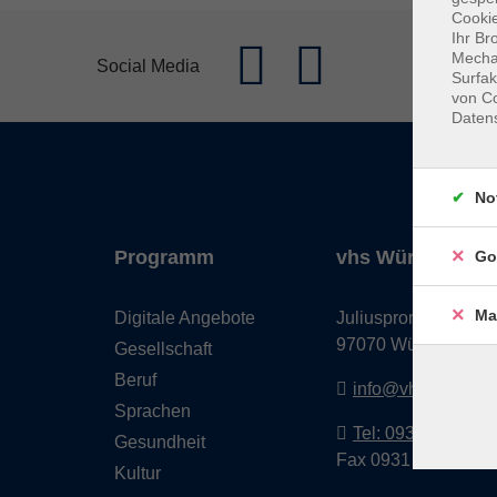
Cookie
Ihr Br
Mechan
Social Media
Surfak
von Co
Daten
No
Programm
vhs Würzburg & 
Go
Ma
Digitale Angebote
Juliuspromenade 68
97070 Würzburg
Gesellschaft
Beruf
info@vhs-wuerzbu
Sprachen
Tel: 0931 35593 0
Gesundheit
Fax 0931 35593-20
Kultur