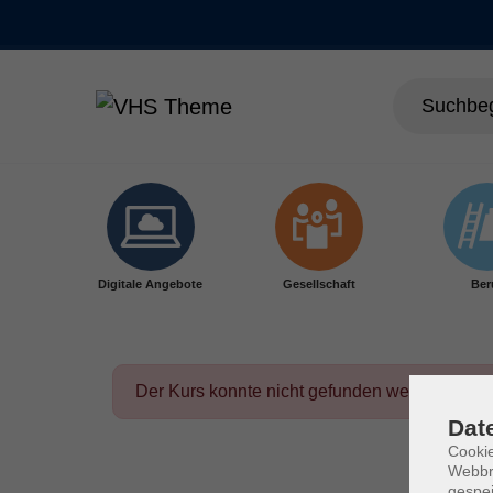
Skip to main content
Digitale Angebote
Gesellschaft
Ber
Der Kurs konnte nicht gefunden werden.
Dat
Cookie
Webbr
gespei