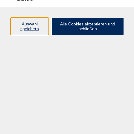
Programm
Auswahl
Alle Cookies akzeptieren und
speichern
schließen
Digitale Angebote
Gesellschaft
Beruf
Sprachen
Gesundheit
Kultur
Grundbildung
vhs Business
vhs Würzburg & Umgebung e. V.