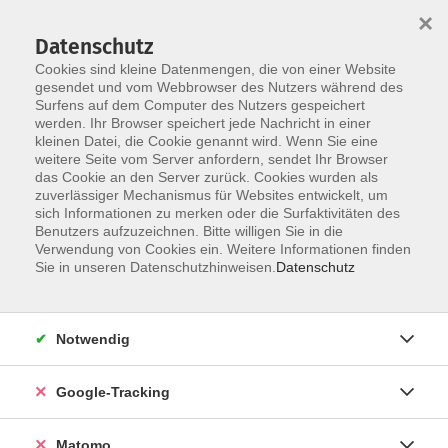
×
Datenschutz
Cookies sind kleine Datenmengen, die von einer Website
gesendet und vom Webbrowser des Nutzers während des
Surfens auf dem Computer des Nutzers gespeichert
Skip to main content
werden. Ihr Browser speichert jede Nachricht in einer
kleinen Datei, die Cookie genannt wird. Wenn Sie eine
weitere Seite vom Server anfordern, sendet Ihr Browser
Der Kurs konnte nicht gefunden werden.
das Cookie an den Server zurück. Cookies wurden als
zuverlässiger Mechanismus für Websites entwickelt, um
sich Informationen zu merken oder die Surfaktivitäten des
Benutzers aufzuzeichnen. Bitte willigen Sie in die
Verwendung von Cookies ein. Weitere Informationen finden
Impressum
Sie in unseren Datenschutzhinweisen.
Datenschutz
AGBs
Datenschutzerklärung
Notwendig
Barrierefreiheitserklärung
Widerrufsbelehrung
Google-Tracking
Widerruf
Matomo