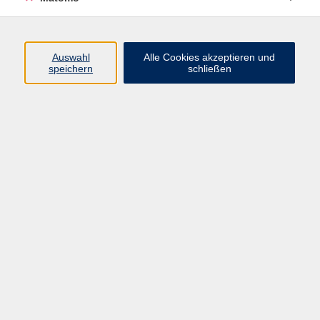
Programm
Auswahl
Alle Cookies akzeptieren und
speichern
schließen
Digitale Angebote
Gesellschaft
Beruf
Sprachen
Gesundheit
Kultur
Grundbildung
vhs Business
vhs Würzburg & Umgebung e. V.