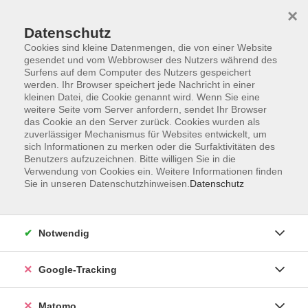
×
Datenschutz
Cookies sind kleine Datenmengen, die von einer Website
gesendet und vom Webbrowser des Nutzers während des
Surfens auf dem Computer des Nutzers gespeichert
Skip to main content
werden. Ihr Browser speichert jede Nachricht in einer
kleinen Datei, die Cookie genannt wird. Wenn Sie eine
weitere Seite vom Server anfordern, sendet Ihr Browser
Der Kurs konnte nicht gefunden werden.
das Cookie an den Server zurück. Cookies wurden als
zuverlässiger Mechanismus für Websites entwickelt, um
sich Informationen zu merken oder die Surfaktivitäten des
Benutzers aufzuzeichnen. Bitte willigen Sie in die
Verwendung von Cookies ein. Weitere Informationen finden
Sie in unseren Datenschutzhinweisen.
Datenschutz
Impressum
AGBs
Datenschutzerklärung
Notwendig
Barrierefreiheitserklärung
Widerrufsbelehrung
Google-Tracking
Widerruf
Matomo