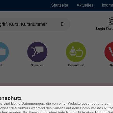
Startseite
Aktuelles
Infor
Login Kurs
uf
Sprachen
Gesundheit
Ku
enschutz
s sind kleine Datenmengen, die von einer Website gesendet und vom
owser des Nutzers während des Surfens auf dem Computer des Nutze
chert werden. Ihr Browser speichert jede Nachricht in einer kleinen Dat