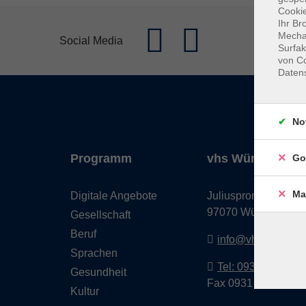
Cookie
Ihr Br
Mechan
Social Media
Surfak
von Co
Daten
No
Programm
vhs Würzburg & 
Go
Ma
Digitale Angebote
Juliuspromenade 68
97070 Würzburg
Gesellschaft
Beruf
info@vhs-wuerzbu
Sprachen
Tel: 0931 35593 0
Gesundheit
Fax 0931 35593-20
Kultur