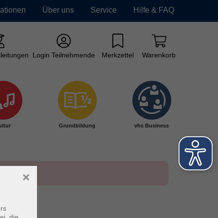
mationen
Über uns
Service
Hilfe & FAQ
leitungen
Login Teilnehmende
Merkzettel
Warenkorb
ltur
Grundbildung
vhs Business
×
rs
ei, die