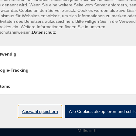
 genannt wird. Wenn Sie eine weitere Seite vom Server anfordern, se
owser das Cookie an den Server zurück. Cookies wurden als zuverlässi
ismus für Websites entwickelt, um sich Informationen zu merken oder
Impressum
AGBs
Datenschutzerklärung
Barrier
tivitäten des Benutzers aufzuzeichnen. Bitte willigen Sie in die Verwen
okies ein. Weitere Informationen finden Sie in unseren
schutzhinweisen.
Datenschutz
twendig
Umgebung e. V.
Öffnungszeiten
ogle-Tracking
tomo
Montag
rg.de
Dienstag
Auswahl speichern
Alle Cookies akzeptieren und schl
Mittwoch