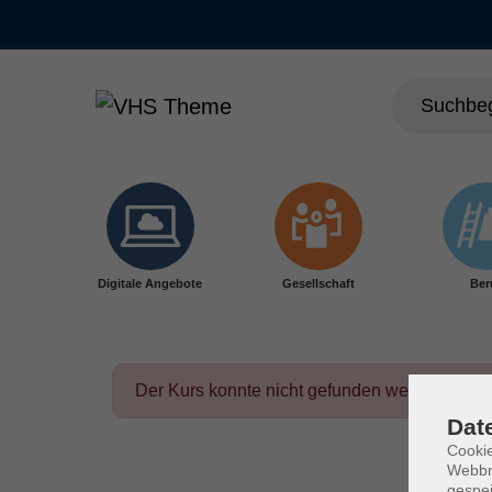
Skip to main content
Digitale Angebote
Gesellschaft
Ber
Der Kurs konnte nicht gefunden werden.
Dat
Cookie
Webbr
gespei