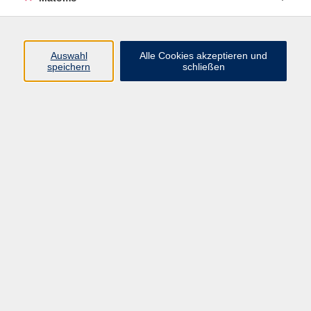
Programm
Auswahl
Alle Cookies akzeptieren und
speichern
schließen
Digitale Angebote
Gesellschaft
Beruf
Sprachen
Gesundheit
Kultur
Grundbildung
vhs Business
vhs Würzburg & Umgebung e. V.