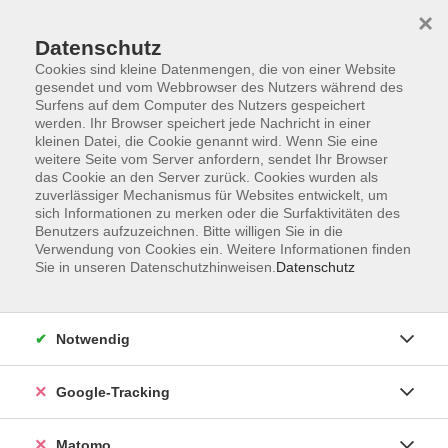
×
Datenschutz
Cookies sind kleine Datenmengen, die von einer Website
gesendet und vom Webbrowser des Nutzers während des
Surfens auf dem Computer des Nutzers gespeichert
Skip to main content
werden. Ihr Browser speichert jede Nachricht in einer
kleinen Datei, die Cookie genannt wird. Wenn Sie eine
weitere Seite vom Server anfordern, sendet Ihr Browser
Der Kurs konnte nicht gefunden werden.
das Cookie an den Server zurück. Cookies wurden als
zuverlässiger Mechanismus für Websites entwickelt, um
sich Informationen zu merken oder die Surfaktivitäten des
Benutzers aufzuzeichnen. Bitte willigen Sie in die
Verwendung von Cookies ein. Weitere Informationen finden
Sie in unseren Datenschutzhinweisen.
Datenschutz
Impressum
AGBs
Datenschutzerklärung
Notwendig
Barrierefreiheitserklärung
Widerrufsbelehrung
Google-Tracking
Widerruf
Matomo