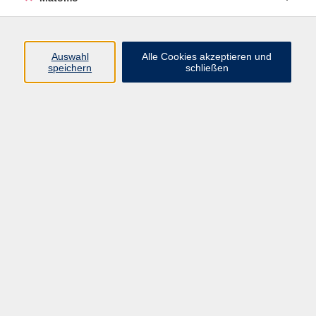
Programm
Auswahl
Alle Cookies akzeptieren und
speichern
schließen
Digitale Angebote
Gesellschaft
Beruf
Sprachen
Gesundheit
Kultur
Grundbildung
vhs Business
vhs Würzburg & Umgebung e. V.