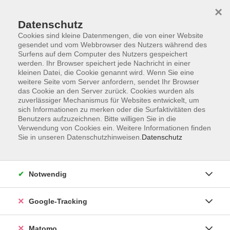
×
Datenschutz
Cookies sind kleine Datenmengen, die von einer Website
gesendet und vom Webbrowser des Nutzers während des
Surfens auf dem Computer des Nutzers gespeichert
Skip to main content
werden. Ihr Browser speichert jede Nachricht in einer
kleinen Datei, die Cookie genannt wird. Wenn Sie eine
weitere Seite vom Server anfordern, sendet Ihr Browser
Der Kurs konnte nicht gefunden werden.
das Cookie an den Server zurück. Cookies wurden als
zuverlässiger Mechanismus für Websites entwickelt, um
sich Informationen zu merken oder die Surfaktivitäten des
Benutzers aufzuzeichnen. Bitte willigen Sie in die
Verwendung von Cookies ein. Weitere Informationen finden
Sie in unseren Datenschutzhinweisen.
Datenschutz
Impressum
AGBs
Datenschutzerklärung
Notwendig
Barrierefreiheitserklärung
Widerrufsbelehrung
Google-Tracking
Widerruf
Matomo