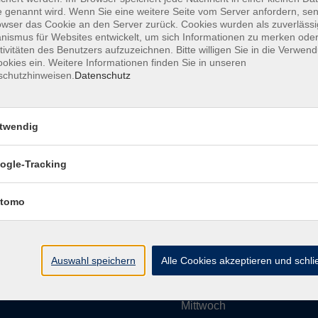
 genannt wird. Wenn Sie eine weitere Seite vom Server anfordern, se
owser das Cookie an den Server zurück. Cookies wurden als zuverlässi
ismus für Websites entwickelt, um sich Informationen zu merken oder
Impressum
AGBs
Datenschutzerklärung
Barrier
tivitäten des Benutzers aufzuzeichnen. Bitte willigen Sie in die Verwen
okies ein. Weitere Informationen finden Sie in unseren
schutzhinweisen.
Datenschutz
twendig
Umgebung e. V.
Öffnungszeiten
ogle-Tracking
tomo
Montag
rg.de
Dienstag
Auswahl speichern
Alle Cookies akzeptieren und schl
Mittwoch