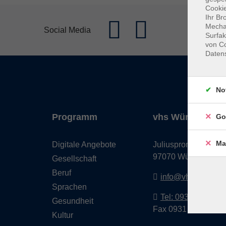
Cookie
Ihr Br
Mechan
Social Media
Surfak
von Co
Daten
No
Programm
vhs Würzburg & 
Go
Ma
Digitale Angebote
Juliuspromenade 68
97070 Würzburg
Gesellschaft
Beruf
info@vhs-wuerzbu
Sprachen
Tel: 0931 35593 0
Gesundheit
Fax 0931 35593-20
Kultur