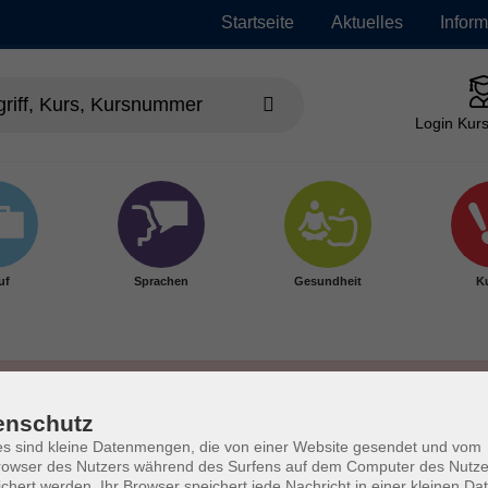
Startseite
Aktuelles
Infor
Login Kurs
uf
Sprachen
Gesundheit
Ku
enschutz
s sind kleine Datenmengen, die von einer Website gesendet und vom
owser des Nutzers während des Surfens auf dem Computer des Nutze
chert werden. Ihr Browser speichert jede Nachricht in einer kleinen Dat