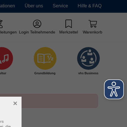
mationen
Über uns
Service
Hilfe & FAQ
leitungen
Login Teilnehmende
Merkzettel
Warenkorb
ltur
Grundbildung
vhs Business
×
rs
ei, die