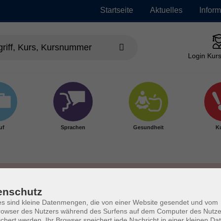
Startseite
Aktuelles
Infor
Login Kurs
uf
Sprachen
Gesundheit
Ku
enschutz
s sind kleine Datenmengen, die von einer Website gesendet und vom
owser des Nutzers während des Surfens auf dem Computer des Nutze
chert werden. Ihr Browser speichert jede Nachricht in einer kleinen Dat