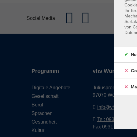
Cookie
Ihr Br
Mechan
Social Media
Surfak
von Co
Daten
No
Programm
vhs Würzburg & 
Go
Ma
Digitale Angebote
Juliuspromenade 68
97070 Würzburg
Gesellschaft
Beruf
info@vhs-wuerzbu
Sprachen
Tel: 0931 35593 0
Gesundheit
Fax 0931 35593-20
Kultur