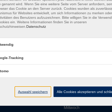
 genannt wird. Wenn Sie eine weitere Seite vom Server anfordern, se
owser das Cookie an den Server zurück. Cookies wurden als zuverlässi
ismus für Websites entwickelt, um sich Informationen zu merken oder
Impressum
AGBs
Datenschutzerklärung
Barrier
tivitäten des Benutzers aufzuzeichnen. Bitte willigen Sie in die Verwen
okies ein. Weitere Informationen finden Sie in unseren
schutzhinweisen.
Datenschutz
twendig
Umgebung e. V.
Öffnungszeiten
ogle-Tracking
tomo
Montag
rg.de
Dienstag
Auswahl speichern
Alle Cookies akzeptieren und schl
Mittwoch