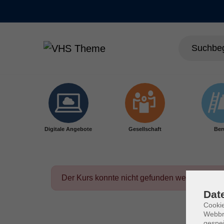
Skip to main content
Digitale Angebote
Gesellschaft
Ber
Der Kurs konnte nicht gefunden werden.
Dat
Cookie
Webbr
gespei