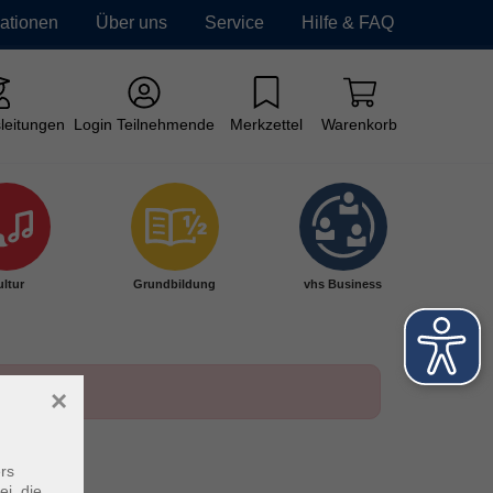
mationen
Über uns
Service
Hilfe & FAQ
leitungen
Login Teilnehmende
Merkzettel
Warenkorb
ltur
Grundbildung
vhs Business
×
rs
ei, die