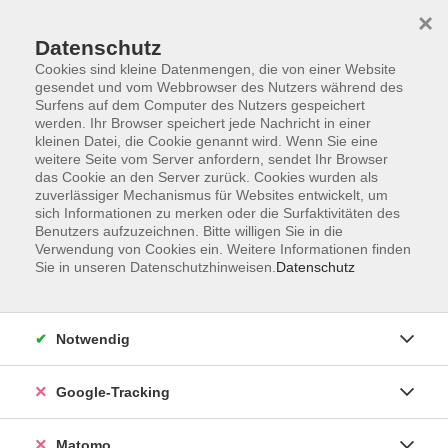
×
Datenschutz
Cookies sind kleine Datenmengen, die von einer Website
gesendet und vom Webbrowser des Nutzers während des
Surfens auf dem Computer des Nutzers gespeichert
Skip to main content
werden. Ihr Browser speichert jede Nachricht in einer
kleinen Datei, die Cookie genannt wird. Wenn Sie eine
weitere Seite vom Server anfordern, sendet Ihr Browser
Der Kurs konnte nicht gefunden werden.
das Cookie an den Server zurück. Cookies wurden als
zuverlässiger Mechanismus für Websites entwickelt, um
sich Informationen zu merken oder die Surfaktivitäten des
Benutzers aufzuzeichnen. Bitte willigen Sie in die
Verwendung von Cookies ein. Weitere Informationen finden
Sie in unseren Datenschutzhinweisen.
Datenschutz
Impressum
AGBs
Datenschutzerklärung
Notwendig
Barrierefreiheitserklärung
Widerrufsbelehrung
Google-Tracking
Widerruf
Matomo