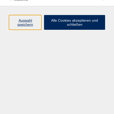
Programm
Auswahl
Alle Cookies akzeptieren und
speichern
schließen
Digitale Angebote
Gesellschaft
Beruf
Sprachen
Gesundheit
Kultur
Grundbildung
vhs Business
vhs Würzburg & Umgebung e. V.