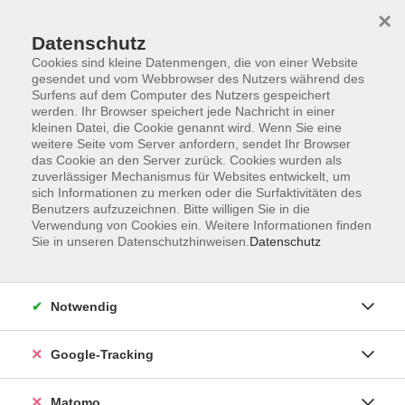
×
Datenschutz
Cookies sind kleine Datenmengen, die von einer Website
gesendet und vom Webbrowser des Nutzers während des
Surfens auf dem Computer des Nutzers gespeichert
Skip to main content
werden. Ihr Browser speichert jede Nachricht in einer
kleinen Datei, die Cookie genannt wird. Wenn Sie eine
weitere Seite vom Server anfordern, sendet Ihr Browser
Der Kurs konnte nicht gefunden werden.
das Cookie an den Server zurück. Cookies wurden als
zuverlässiger Mechanismus für Websites entwickelt, um
sich Informationen zu merken oder die Surfaktivitäten des
Benutzers aufzuzeichnen. Bitte willigen Sie in die
Verwendung von Cookies ein. Weitere Informationen finden
Sie in unseren Datenschutzhinweisen.
Datenschutz
Impressum
AGBs
Datenschutzerklärung
Notwendig
Barrierefreiheitserklärung
Widerrufsbelehrung
Google-Tracking
Widerruf
Matomo