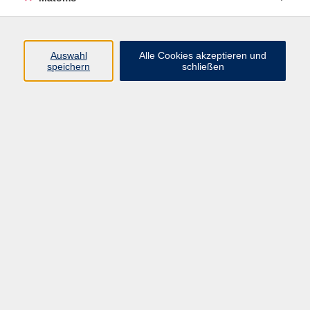
Programm
Auswahl
Alle Cookies akzeptieren und
speichern
schließen
Digitale Angebote
Gesellschaft
Beruf
Sprachen
Gesundheit
Kultur
Grundbildung
vhs Business
vhs Würzburg & Umgebung e. V.