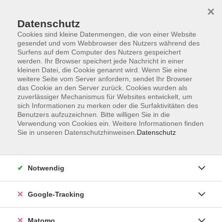
×
Datenschutz
Cookies sind kleine Datenmengen, die von einer Website
gesendet und vom Webbrowser des Nutzers während des
Surfens auf dem Computer des Nutzers gespeichert
Skip to main content
werden. Ihr Browser speichert jede Nachricht in einer
kleinen Datei, die Cookie genannt wird. Wenn Sie eine
weitere Seite vom Server anfordern, sendet Ihr Browser
Der Kurs konnte nicht gefunden werden.
das Cookie an den Server zurück. Cookies wurden als
zuverlässiger Mechanismus für Websites entwickelt, um
sich Informationen zu merken oder die Surfaktivitäten des
Benutzers aufzuzeichnen. Bitte willigen Sie in die
Verwendung von Cookies ein. Weitere Informationen finden
Sie in unseren Datenschutzhinweisen.
Datenschutz
Impressum
AGBs
Datenschutzerklärung
Notwendig
Barrierefreiheitserklärung
Widerrufsbelehrung
Google-Tracking
Widerruf
Matomo