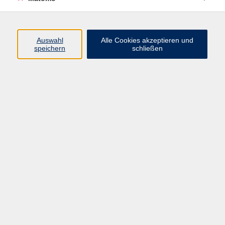
Programm
Auswahl
Alle Cookies akzeptieren und
speichern
schließen
Digitale Angebote
Gesellschaft
Beruf
Sprachen
Gesundheit
Kultur
Grundbildung
vhs Business
vhs Würzburg & Umgebung e. V.