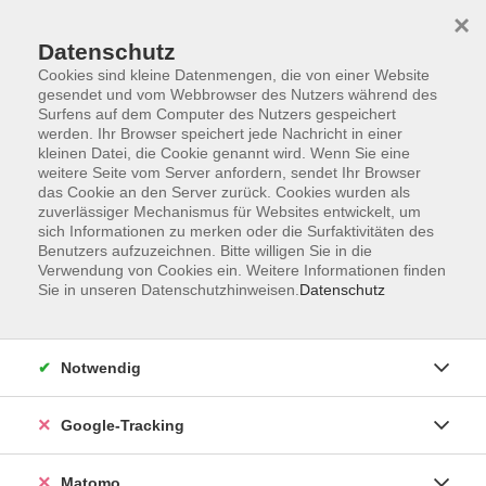
×
Datenschutz
Cookies sind kleine Datenmengen, die von einer Website
gesendet und vom Webbrowser des Nutzers während des
Surfens auf dem Computer des Nutzers gespeichert
Skip to main content
werden. Ihr Browser speichert jede Nachricht in einer
kleinen Datei, die Cookie genannt wird. Wenn Sie eine
weitere Seite vom Server anfordern, sendet Ihr Browser
Der Kurs konnte nicht gefunden werden.
das Cookie an den Server zurück. Cookies wurden als
zuverlässiger Mechanismus für Websites entwickelt, um
sich Informationen zu merken oder die Surfaktivitäten des
Benutzers aufzuzeichnen. Bitte willigen Sie in die
Verwendung von Cookies ein. Weitere Informationen finden
Sie in unseren Datenschutzhinweisen.
Datenschutz
Impressum
AGBs
Datenschutzerklärung
Notwendig
Barrierefreiheitserklärung
Widerrufsbelehrung
Google-Tracking
Widerruf
Matomo