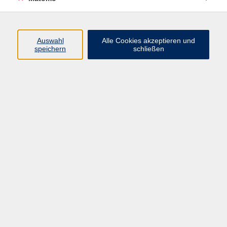
Programm
Auswahl
Alle Cookies akzeptieren und
speichern
schließen
Digitale Angebote
Gesellschaft
Beruf
Sprachen
Gesundheit
Kultur
Grundbildung
vhs Business
vhs Würzburg & Umgebung e. V.