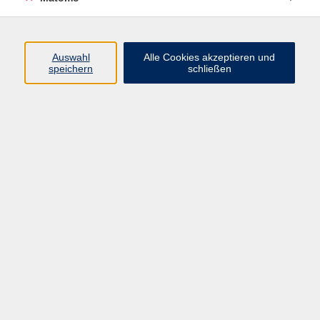
Programm
Auswahl
Alle Cookies akzeptieren und
speichern
schließen
Digitale Angebote
Gesellschaft
Beruf
Sprachen
Gesundheit
Kultur
Grundbildung
vhs Business
vhs Würzburg & Umgebung e. V.