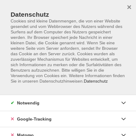
×
Datenschutz
Cookies sind kleine Datenmengen, die von einer Website
gesendet und vom Webbrowser des Nutzers während des
Surfens auf dem Computer des Nutzers gespeichert
Skip to main content
werden. Ihr Browser speichert jede Nachricht in einer
kleinen Datei, die Cookie genannt wird. Wenn Sie eine
weitere Seite vom Server anfordern, sendet Ihr Browser
Der Kurs konnte nicht gefunden werden.
das Cookie an den Server zurück. Cookies wurden als
zuverlässiger Mechanismus für Websites entwickelt, um
sich Informationen zu merken oder die Surfaktivitäten des
Benutzers aufzuzeichnen. Bitte willigen Sie in die
Verwendung von Cookies ein. Weitere Informationen finden
Sie in unseren Datenschutzhinweisen.
Datenschutz
Impressum
AGBs
Datenschutzerklärung
Notwendig
Barrierefreiheitserklärung
Widerrufsbelehrung
Google-Tracking
Widerruf
Matomo