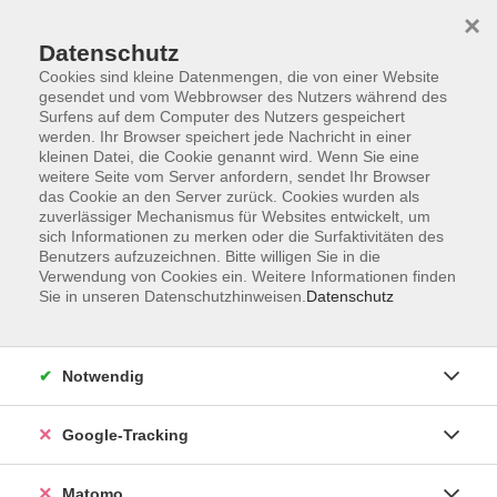
×
Datenschutz
Cookies sind kleine Datenmengen, die von einer Website
gesendet und vom Webbrowser des Nutzers während des
Surfens auf dem Computer des Nutzers gespeichert
Skip to main content
werden. Ihr Browser speichert jede Nachricht in einer
kleinen Datei, die Cookie genannt wird. Wenn Sie eine
weitere Seite vom Server anfordern, sendet Ihr Browser
Der Kurs konnte nicht gefunden werden.
das Cookie an den Server zurück. Cookies wurden als
zuverlässiger Mechanismus für Websites entwickelt, um
sich Informationen zu merken oder die Surfaktivitäten des
Benutzers aufzuzeichnen. Bitte willigen Sie in die
Verwendung von Cookies ein. Weitere Informationen finden
Sie in unseren Datenschutzhinweisen.
Datenschutz
Impressum
AGBs
Datenschutzerklärung
Notwendig
Barrierefreiheitserklärung
Widerrufsbelehrung
Google-Tracking
Widerruf
Matomo