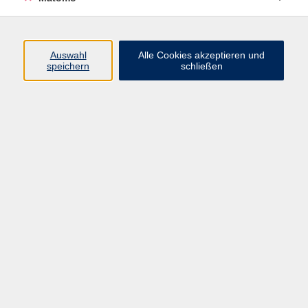
Programm
Auswahl
Alle Cookies akzeptieren und
speichern
schließen
Digitale Angebote
Gesellschaft
Beruf
Sprachen
Gesundheit
Kultur
Grundbildung
vhs Business
vhs Würzburg & Umgebung e. V.