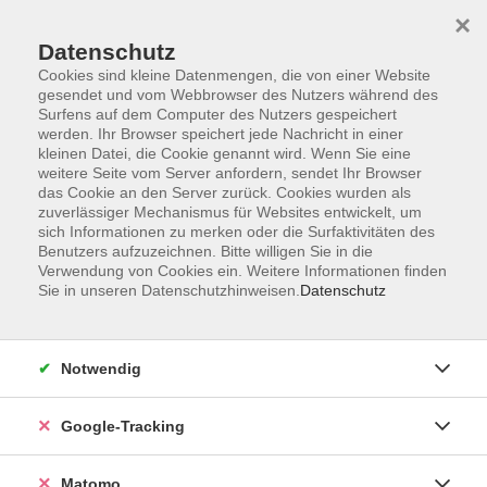
×
Datenschutz
Cookies sind kleine Datenmengen, die von einer Website
gesendet und vom Webbrowser des Nutzers während des
Surfens auf dem Computer des Nutzers gespeichert
Skip to main content
werden. Ihr Browser speichert jede Nachricht in einer
kleinen Datei, die Cookie genannt wird. Wenn Sie eine
weitere Seite vom Server anfordern, sendet Ihr Browser
Der Kurs konnte nicht gefunden werden.
das Cookie an den Server zurück. Cookies wurden als
zuverlässiger Mechanismus für Websites entwickelt, um
sich Informationen zu merken oder die Surfaktivitäten des
Benutzers aufzuzeichnen. Bitte willigen Sie in die
Verwendung von Cookies ein. Weitere Informationen finden
Sie in unseren Datenschutzhinweisen.
Datenschutz
Impressum
AGBs
Datenschutzerklärung
Notwendig
Barrierefreiheitserklärung
Widerrufsbelehrung
Google-Tracking
Widerruf
Matomo