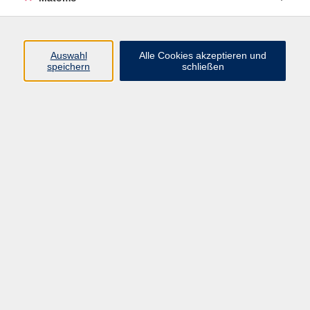
Programm
Auswahl
Alle Cookies akzeptieren und
speichern
schließen
Digitale Angebote
Gesellschaft
Beruf
Sprachen
Gesundheit
Kultur
Grundbildung
vhs Business
vhs Würzburg & Umgebung e. V.