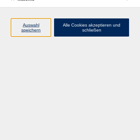
Programm
Auswahl
Alle Cookies akzeptieren und
speichern
schließen
Digitale Angebote
Gesellschaft
Beruf
Sprachen
Gesundheit
Kultur
Grundbildung
vhs Business
vhs Würzburg & Umgebung e. V.