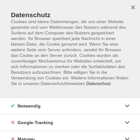
×
Datenschutz
Cookies sind kleine Datenmengen, die von einer Website
gesendet und vom Webbrowser des Nutzers während des
Surfens auf dem Computer des Nutzers gespeichert
Skip to main content
werden. Ihr Browser speichert jede Nachricht in einer
kleinen Datei, die Cookie genannt wird. Wenn Sie eine
weitere Seite vom Server anfordern, sendet Ihr Browser
Der Kurs konnte nicht gefunden werden.
das Cookie an den Server zurück. Cookies wurden als
zuverlässiger Mechanismus für Websites entwickelt, um
sich Informationen zu merken oder die Surfaktivitäten des
Benutzers aufzuzeichnen. Bitte willigen Sie in die
Verwendung von Cookies ein. Weitere Informationen finden
Sie in unseren Datenschutzhinweisen.
Datenschutz
Impressum
AGBs
Datenschutzerklärung
Notwendig
Barrierefreiheitserklärung
Widerrufsbelehrung
Google-Tracking
Widerruf
Matomo