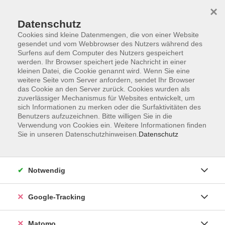
×
Datenschutz
Cookies sind kleine Datenmengen, die von einer Website
gesendet und vom Webbrowser des Nutzers während des
Surfens auf dem Computer des Nutzers gespeichert
Skip to main content
werden. Ihr Browser speichert jede Nachricht in einer
kleinen Datei, die Cookie genannt wird. Wenn Sie eine
weitere Seite vom Server anfordern, sendet Ihr Browser
Der Kurs konnte nicht gefunden werden.
das Cookie an den Server zurück. Cookies wurden als
zuverlässiger Mechanismus für Websites entwickelt, um
sich Informationen zu merken oder die Surfaktivitäten des
Benutzers aufzuzeichnen. Bitte willigen Sie in die
Verwendung von Cookies ein. Weitere Informationen finden
Sie in unseren Datenschutzhinweisen.
Datenschutz
Impressum
AGBs
Datenschutzerklärung
Notwendig
Barrierefreiheitserklärung
Widerrufsbelehrung
Google-Tracking
Widerruf
Matomo