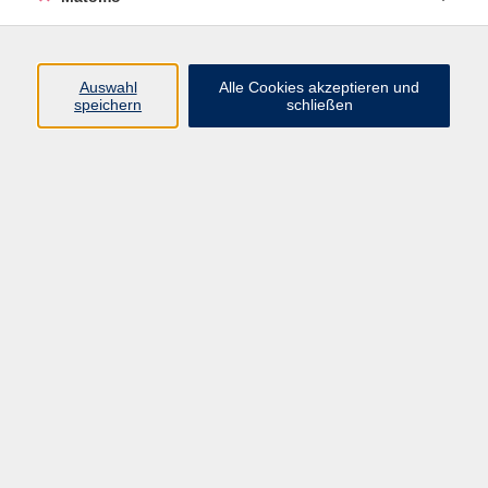
Programm
Auswahl
Alle Cookies akzeptieren und
speichern
schließen
Digitale Angebote
Gesellschaft
Beruf
Sprachen
Gesundheit
Kultur
Grundbildung
vhs Business
vhs Würzburg & Umgebung e. V.