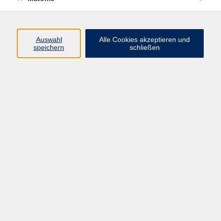
Programm
Auswahl
Alle Cookies akzeptieren und
speichern
schließen
Digitale Angebote
Gesellschaft
Beruf
Sprachen
Gesundheit
Kultur
Grundbildung
vhs Business
vhs Würzburg & Umgebung e. V.