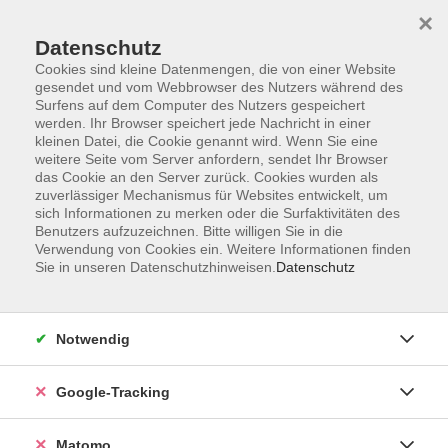
×
Datenschutz
Cookies sind kleine Datenmengen, die von einer Website
gesendet und vom Webbrowser des Nutzers während des
Surfens auf dem Computer des Nutzers gespeichert
Skip to main content
werden. Ihr Browser speichert jede Nachricht in einer
kleinen Datei, die Cookie genannt wird. Wenn Sie eine
weitere Seite vom Server anfordern, sendet Ihr Browser
Der Kurs konnte nicht gefunden werden.
das Cookie an den Server zurück. Cookies wurden als
zuverlässiger Mechanismus für Websites entwickelt, um
sich Informationen zu merken oder die Surfaktivitäten des
Benutzers aufzuzeichnen. Bitte willigen Sie in die
Verwendung von Cookies ein. Weitere Informationen finden
Sie in unseren Datenschutzhinweisen.
Datenschutz
Impressum
AGBs
Datenschutzerklärung
Notwendig
Barrierefreiheitserklärung
Widerrufsbelehrung
Google-Tracking
Widerruf
Matomo