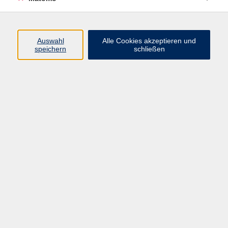
Programm
Auswahl
Alle Cookies akzeptieren und
speichern
schließen
Digitale Angebote
Gesellschaft
Beruf
Sprachen
Gesundheit
Kultur
Grundbildung
vhs Business
vhs Würzburg & Umgebung e. V.