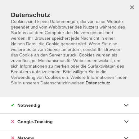
×
Datenschutz
Cookies sind kleine Datenmengen, die von einer Website
gesendet und vom Webbrowser des Nutzers während des
Surfens auf dem Computer des Nutzers gespeichert
Skip to main content
werden. Ihr Browser speichert jede Nachricht in einer
kleinen Datei, die Cookie genannt wird. Wenn Sie eine
weitere Seite vom Server anfordern, sendet Ihr Browser
Der Kurs konnte nicht gefunden werden.
das Cookie an den Server zurück. Cookies wurden als
zuverlässiger Mechanismus für Websites entwickelt, um
sich Informationen zu merken oder die Surfaktivitäten des
Benutzers aufzuzeichnen. Bitte willigen Sie in die
Verwendung von Cookies ein. Weitere Informationen finden
Sie in unseren Datenschutzhinweisen.
Datenschutz
Impressum
AGBs
Datenschutzerklärung
Notwendig
Barrierefreiheitserklärung
Widerrufsbelehrung
Google-Tracking
Widerruf
Matomo