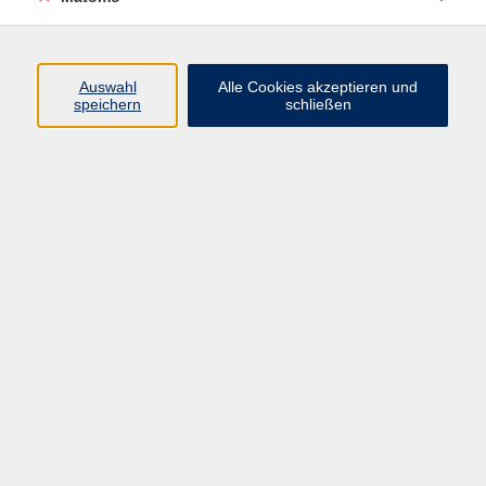
Programm
Auswahl
Alle Cookies akzeptieren und
speichern
schließen
Digitale Angebote
Gesellschaft
Beruf
Sprachen
Gesundheit
Kultur
Grundbildung
vhs Business
vhs Würzburg & Umgebung e. V.