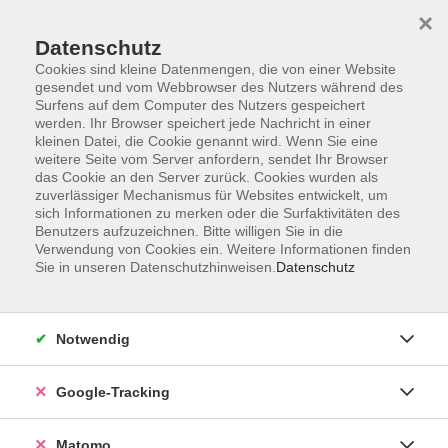
×
Datenschutz
Cookies sind kleine Datenmengen, die von einer Website
gesendet und vom Webbrowser des Nutzers während des
Surfens auf dem Computer des Nutzers gespeichert
Skip to main content
werden. Ihr Browser speichert jede Nachricht in einer
kleinen Datei, die Cookie genannt wird. Wenn Sie eine
weitere Seite vom Server anfordern, sendet Ihr Browser
Der Kurs konnte nicht gefunden werden.
das Cookie an den Server zurück. Cookies wurden als
zuverlässiger Mechanismus für Websites entwickelt, um
sich Informationen zu merken oder die Surfaktivitäten des
Benutzers aufzuzeichnen. Bitte willigen Sie in die
Verwendung von Cookies ein. Weitere Informationen finden
Sie in unseren Datenschutzhinweisen.
Datenschutz
Impressum
AGBs
Datenschutzerklärung
Notwendig
Barrierefreiheitserklärung
Widerrufsbelehrung
Google-Tracking
Widerruf
Matomo