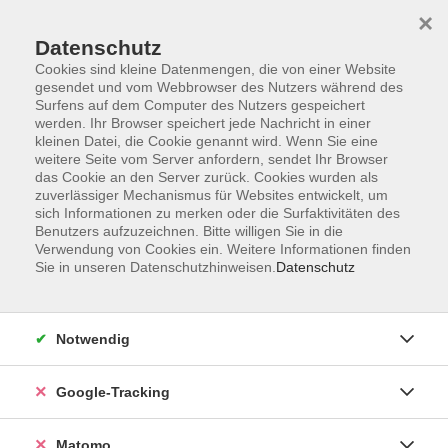
×
Datenschutz
Cookies sind kleine Datenmengen, die von einer Website
gesendet und vom Webbrowser des Nutzers während des
Surfens auf dem Computer des Nutzers gespeichert
Skip to main content
werden. Ihr Browser speichert jede Nachricht in einer
kleinen Datei, die Cookie genannt wird. Wenn Sie eine
weitere Seite vom Server anfordern, sendet Ihr Browser
Der Kurs konnte nicht gefunden werden.
das Cookie an den Server zurück. Cookies wurden als
zuverlässiger Mechanismus für Websites entwickelt, um
sich Informationen zu merken oder die Surfaktivitäten des
Benutzers aufzuzeichnen. Bitte willigen Sie in die
Verwendung von Cookies ein. Weitere Informationen finden
Sie in unseren Datenschutzhinweisen.
Datenschutz
Impressum
AGBs
Datenschutzerklärung
Notwendig
Barrierefreiheitserklärung
Widerrufsbelehrung
Google-Tracking
Widerruf
Matomo