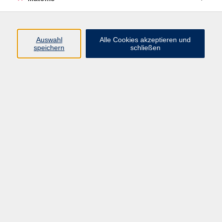
Programm
Auswahl
Alle Cookies akzeptieren und
speichern
schließen
Digitale Angebote
Gesellschaft
Beruf
Sprachen
Gesundheit
Kultur
Grundbildung
vhs Business
vhs Würzburg & Umgebung e. V.