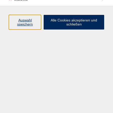
Programm
Auswahl
Alle Cookies akzeptieren und
speichern
schließen
Digitale Angebote
Gesellschaft
Beruf
Sprachen
Gesundheit
Kultur
Grundbildung
vhs Business
vhs Würzburg & Umgebung e. V.