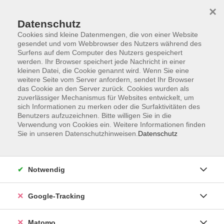
×
Datenschutz
Cookies sind kleine Datenmengen, die von einer Website
gesendet und vom Webbrowser des Nutzers während des
Surfens auf dem Computer des Nutzers gespeichert
Skip to main content
werden. Ihr Browser speichert jede Nachricht in einer
kleinen Datei, die Cookie genannt wird. Wenn Sie eine
weitere Seite vom Server anfordern, sendet Ihr Browser
Der Kurs konnte nicht gefunden werden.
das Cookie an den Server zurück. Cookies wurden als
zuverlässiger Mechanismus für Websites entwickelt, um
sich Informationen zu merken oder die Surfaktivitäten des
Benutzers aufzuzeichnen. Bitte willigen Sie in die
Verwendung von Cookies ein. Weitere Informationen finden
Sie in unseren Datenschutzhinweisen.
Datenschutz
Impressum
AGBs
Datenschutzerklärung
Notwendig
Barrierefreiheitserklärung
Widerrufsbelehrung
Google-Tracking
Widerruf
Matomo