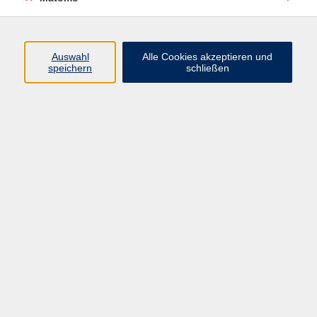
Programm
Auswahl
Alle Cookies akzeptieren und
speichern
schließen
Digitale Angebote
Gesellschaft
Beruf
Sprachen
Gesundheit
Kultur
Grundbildung
vhs Business
vhs Würzburg & Umgebung e. V.