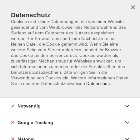
×
Datenschutz
Cookies sind kleine Datenmengen, die von einer Website
gesendet und vom Webbrowser des Nutzers während des
Surfens auf dem Computer des Nutzers gespeichert
Skip to main content
werden. Ihr Browser speichert jede Nachricht in einer
kleinen Datei, die Cookie genannt wird. Wenn Sie eine
weitere Seite vom Server anfordern, sendet Ihr Browser
Der Kurs konnte nicht gefunden werden.
das Cookie an den Server zurück. Cookies wurden als
zuverlässiger Mechanismus für Websites entwickelt, um
sich Informationen zu merken oder die Surfaktivitäten des
Benutzers aufzuzeichnen. Bitte willigen Sie in die
Verwendung von Cookies ein. Weitere Informationen finden
Sie in unseren Datenschutzhinweisen.
Datenschutz
Impressum
AGBs
Datenschutzerklärung
Notwendig
Barrierefreiheitserklärung
Widerrufsbelehrung
Google-Tracking
Widerruf
Matomo