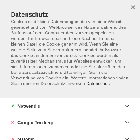
×
Datenschutz
Cookies sind kleine Datenmengen, die von einer Website
gesendet und vom Webbrowser des Nutzers während des
Surfens auf dem Computer des Nutzers gespeichert
Skip to main content
werden. Ihr Browser speichert jede Nachricht in einer
kleinen Datei, die Cookie genannt wird. Wenn Sie eine
weitere Seite vom Server anfordern, sendet Ihr Browser
Der Kurs konnte nicht gefunden werden.
das Cookie an den Server zurück. Cookies wurden als
zuverlässiger Mechanismus für Websites entwickelt, um
sich Informationen zu merken oder die Surfaktivitäten des
Benutzers aufzuzeichnen. Bitte willigen Sie in die
Verwendung von Cookies ein. Weitere Informationen finden
Impressum
Sie in unseren Datenschutzhinweisen.
Datenschutz
AGBs
Datenschutzerklärung
Notwendig
Barrierefreiheitserklärung
Widerrufsbelehrung
Google-Tracking
Widerruf
Matomo