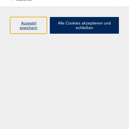
Programm
Auswahl
Alle Cookies akzeptieren und
speichern
schließen
Digitale Angebote
Gesellschaft
Beruf
Sprachen
Gesundheit
Kultur
Grundbildung
vhs Business
vhs Würzburg & Umgebung e. V.