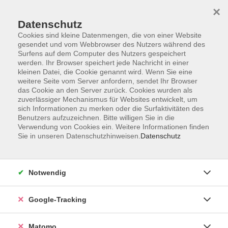
×
Datenschutz
Cookies sind kleine Datenmengen, die von einer Website
gesendet und vom Webbrowser des Nutzers während des
Surfens auf dem Computer des Nutzers gespeichert
Skip to main content
werden. Ihr Browser speichert jede Nachricht in einer
kleinen Datei, die Cookie genannt wird. Wenn Sie eine
weitere Seite vom Server anfordern, sendet Ihr Browser
Der Kurs konnte nicht gefunden werden.
das Cookie an den Server zurück. Cookies wurden als
zuverlässiger Mechanismus für Websites entwickelt, um
sich Informationen zu merken oder die Surfaktivitäten des
Benutzers aufzuzeichnen. Bitte willigen Sie in die
Verwendung von Cookies ein. Weitere Informationen finden
Sie in unseren Datenschutzhinweisen.
Datenschutz
Impressum
AGBs
Datenschutzerklärung
Notwendig
Barrierefreiheitserklärung
Widerrufsbelehrung
Google-Tracking
Widerruf
Matomo