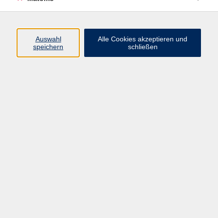
Programm
Auswahl
Alle Cookies akzeptieren und
speichern
schließen
Digitale Angebote
Gesellschaft
Beruf
Sprachen
Gesundheit
Kultur
Grundbildung
vhs Business
vhs Würzburg & Umgebung e. V.