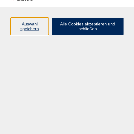
Programm
Auswahl
Alle Cookies akzeptieren und
speichern
schließen
Digitale Angebote
Gesellschaft
Beruf
Sprachen
Gesundheit
Kultur
Grundbildung
vhs Business
vhs Würzburg & Umgebung e. V.