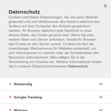
×
Datenschutz
Cookies sind kleine Datenmengen, die von einer Website
gesendet und vom Webbrowser des Nutzers während des
Surfens auf dem Computer des Nutzers gespeichert
Skip to main content
werden. Ihr Browser speichert jede Nachricht in einer
kleinen Datei, die Cookie genannt wird. Wenn Sie eine
weitere Seite vom Server anfordern, sendet Ihr Browser
Der Kurs konnte nicht gefunden werden.
das Cookie an den Server zurück. Cookies wurden als
zuverlässiger Mechanismus für Websites entwickelt, um
sich Informationen zu merken oder die Surfaktivitäten des
Benutzers aufzuzeichnen. Bitte willigen Sie in die
Verwendung von Cookies ein. Weitere Informationen finden
Sie in unseren Datenschutzhinweisen.
Datenschutz
Impressum
AGBs
Datenschutzerklärung
Notwendig
Barrierefreiheitserklärung
Widerrufsbelehrung
Google-Tracking
Widerruf
Matomo