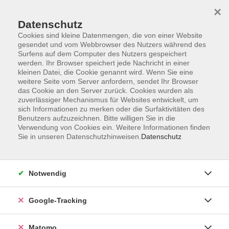
×
Datenschutz
Cookies sind kleine Datenmengen, die von einer Website
gesendet und vom Webbrowser des Nutzers während des
Surfens auf dem Computer des Nutzers gespeichert
Skip to main content
werden. Ihr Browser speichert jede Nachricht in einer
kleinen Datei, die Cookie genannt wird. Wenn Sie eine
weitere Seite vom Server anfordern, sendet Ihr Browser
Der Kurs konnte nicht gefunden werden.
das Cookie an den Server zurück. Cookies wurden als
zuverlässiger Mechanismus für Websites entwickelt, um
sich Informationen zu merken oder die Surfaktivitäten des
Benutzers aufzuzeichnen. Bitte willigen Sie in die
Verwendung von Cookies ein. Weitere Informationen finden
Sie in unseren Datenschutzhinweisen.
Datenschutz
Impressum
AGBs
Datenschutzerklärung
Notwendig
Barrierefreiheitserklärung
Widerrufsbelehrung
Google-Tracking
Widerruf
Matomo