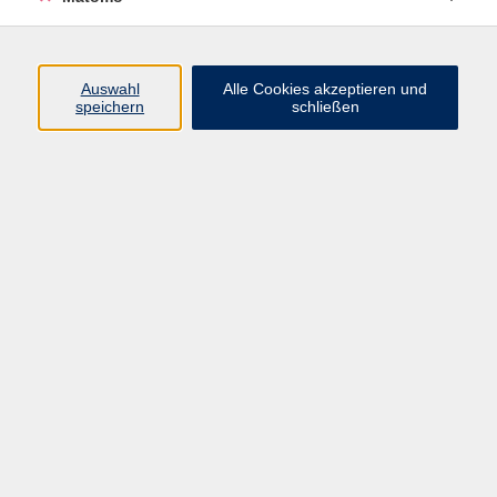
Programm
Auswahl
Alle Cookies akzeptieren und
speichern
schließen
Digitale Angebote
Gesellschaft
Beruf
Sprachen
Gesundheit
Kultur
Grundbildung
vhs Business
vhs Würzburg & Umgebung e. V.