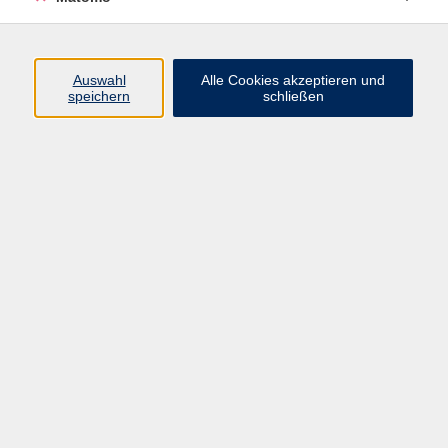
Programm
Auswahl
Alle Cookies akzeptieren und
speichern
schließen
Digitale Angebote
Gesellschaft
Beruf
Sprachen
Gesundheit
Kultur
Grundbildung
vhs Business
vhs Würzburg & Umgebung e. V.