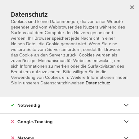
×
Datenschutz
Cookies sind kleine Datenmengen, die von einer Website
gesendet und vom Webbrowser des Nutzers während des
Surfens auf dem Computer des Nutzers gespeichert
Skip to main content
werden. Ihr Browser speichert jede Nachricht in einer
kleinen Datei, die Cookie genannt wird. Wenn Sie eine
weitere Seite vom Server anfordern, sendet Ihr Browser
Der Kurs konnte nicht gefunden werden.
das Cookie an den Server zurück. Cookies wurden als
zuverlässiger Mechanismus für Websites entwickelt, um
sich Informationen zu merken oder die Surfaktivitäten des
Benutzers aufzuzeichnen. Bitte willigen Sie in die
Verwendung von Cookies ein. Weitere Informationen finden
Impressum
Sie in unseren Datenschutzhinweisen.
Datenschutz
AGBs
Datenschutzerklärung
Notwendig
Barrierefreiheitserklärung
Widerrufsbelehrung
Google-Tracking
Widerruf
Matomo