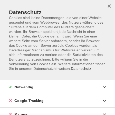
×
Datenschutz
Cookies sind kleine Datenmengen, die von einer Website
gesendet und vom Webbrowser des Nutzers während des
Surfens auf dem Computer des Nutzers gespeichert
Skip to main content
werden. Ihr Browser speichert jede Nachricht in einer
kleinen Datei, die Cookie genannt wird. Wenn Sie eine
weitere Seite vom Server anfordern, sendet Ihr Browser
Der Kurs konnte nicht gefunden werden.
das Cookie an den Server zurück. Cookies wurden als
zuverlässiger Mechanismus für Websites entwickelt, um
sich Informationen zu merken oder die Surfaktivitäten des
Benutzers aufzuzeichnen. Bitte willigen Sie in die
Verwendung von Cookies ein. Weitere Informationen finden
Sie in unseren Datenschutzhinweisen.
Datenschutz
Impressum
AGBs
Datenschutzerklärung
Notwendig
Barrierefreiheitserklärung
Widerrufsbelehrung
Google-Tracking
Widerruf
Matomo