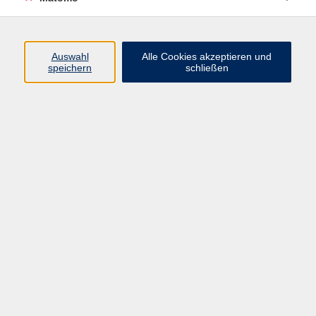
Programm
Auswahl
Alle Cookies akzeptieren und
speichern
schließen
Digitale Angebote
Gesellschaft
Beruf
Sprachen
Gesundheit
Kultur
Grundbildung
vhs Business
vhs Würzburg & Umgebung e. V.