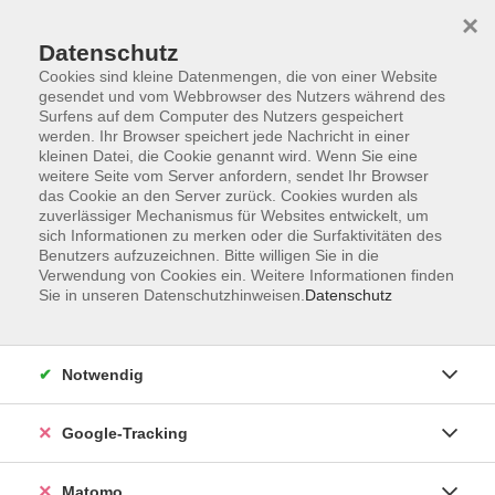
×
Datenschutz
Cookies sind kleine Datenmengen, die von einer Website
gesendet und vom Webbrowser des Nutzers während des
Surfens auf dem Computer des Nutzers gespeichert
Skip to main content
werden. Ihr Browser speichert jede Nachricht in einer
kleinen Datei, die Cookie genannt wird. Wenn Sie eine
weitere Seite vom Server anfordern, sendet Ihr Browser
Der Kurs konnte nicht gefunden werden.
das Cookie an den Server zurück. Cookies wurden als
zuverlässiger Mechanismus für Websites entwickelt, um
sich Informationen zu merken oder die Surfaktivitäten des
Benutzers aufzuzeichnen. Bitte willigen Sie in die
Verwendung von Cookies ein. Weitere Informationen finden
Sie in unseren Datenschutzhinweisen.
Datenschutz
Impressum
AGBs
Datenschutzerklärung
Notwendig
Barrierefreiheitserklärung
Widerrufsbelehrung
Google-Tracking
Widerruf
Matomo