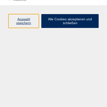
Programm
Auswahl
Alle Cookies akzeptieren und
speichern
schließen
Digitale Angebote
Gesellschaft
Beruf
Sprachen
Gesundheit
Kultur
Grundbildung
vhs Business
vhs Würzburg & Umgebung e. V.