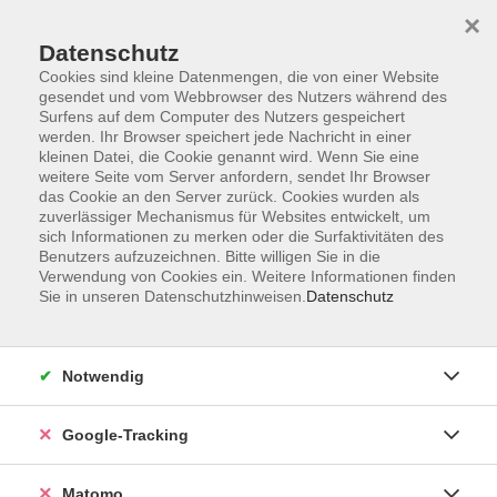
×
Datenschutz
Cookies sind kleine Datenmengen, die von einer Website
gesendet und vom Webbrowser des Nutzers während des
Surfens auf dem Computer des Nutzers gespeichert
Skip to main content
werden. Ihr Browser speichert jede Nachricht in einer
kleinen Datei, die Cookie genannt wird. Wenn Sie eine
weitere Seite vom Server anfordern, sendet Ihr Browser
Der Kurs konnte nicht gefunden werden.
das Cookie an den Server zurück. Cookies wurden als
zuverlässiger Mechanismus für Websites entwickelt, um
sich Informationen zu merken oder die Surfaktivitäten des
Benutzers aufzuzeichnen. Bitte willigen Sie in die
Verwendung von Cookies ein. Weitere Informationen finden
Sie in unseren Datenschutzhinweisen.
Datenschutz
Impressum
AGBs
Datenschutzerklärung
Notwendig
Barrierefreiheitserklärung
Widerrufsbelehrung
Google-Tracking
Widerruf
Matomo