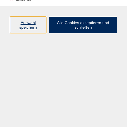
Programm
Auswahl
Alle Cookies akzeptieren und
speichern
schließen
Digitale Angebote
Gesellschaft
Beruf
Sprachen
Gesundheit
Kultur
Grundbildung
vhs Business
vhs Würzburg & Umgebung e. V.