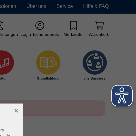
mationen
Über uns
Service
Hilfe & FAQ
leitungen
Login Teilnehmende
Merkzettel
Warenkorb
ltur
Grundbildung
vhs Business
×
rs
ei, die