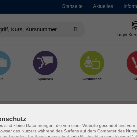
Startseite
Aktuelles
Infor
Login Kurs
uf
Sprachen
Gesundheit
Ku
enschutz
s sind kleine Datenmengen, die von einer Website gesendet und vom
owser des Nutzers während des Surfens auf dem Computer des Nutze
chert werden. Ihr Browser speichert jede Nachricht in einer kleinen Dat