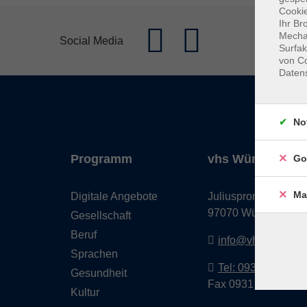
Cookie
Ihr Br
Mechan
Social Media
Surfak
von Co
Daten
No
Programm
vhs Würzburg & 
Go
Ma
Digitale Angebote
Juliuspromenade 68
97070 Würzburg
Gesellschaft
Beruf
info@vhs-wuerzbu
Sprachen
Tel: 0931 35593 0
Gesundheit
Fax 0931 35593-20
Kultur