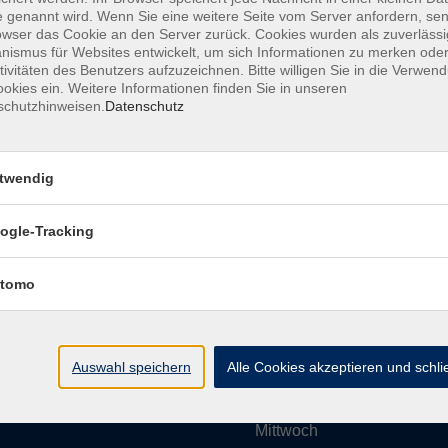
 genannt wird. Wenn Sie eine weitere Seite vom Server anfordern, se
owser das Cookie an den Server zurück. Cookies wurden als zuverlässi
ismus für Websites entwickelt, um sich Informationen zu merken oder
Impressum
AGBs
Datenschutzerklärung
Barrier
tivitäten des Benutzers aufzuzeichnen. Bitte willigen Sie in die Verwen
okies ein. Weitere Informationen finden Sie in unseren
schutzhinweisen.
Datenschutz
twendig
Umgebung e. V.
Öffnungszeiten
ogle-Tracking
tomo
Montag
rg.de
Dienstag
Auswahl speichern
Alle Cookies akzeptieren und schl
Mittwoch