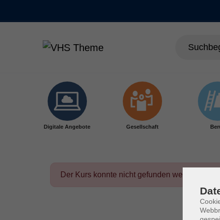
Skip to main content
Digitale Angebote
Gesellschaft
Ber
Der Kurs konnte nicht gefunden werden.
Dat
Cookie
Webbr
gespei