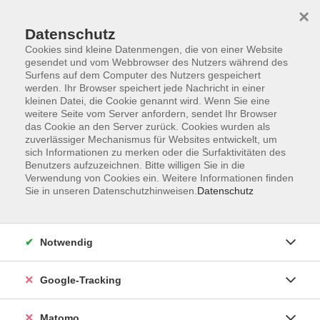
×
Datenschutz
Cookies sind kleine Datenmengen, die von einer Website
gesendet und vom Webbrowser des Nutzers während des
Surfens auf dem Computer des Nutzers gespeichert
Skip to main content
werden. Ihr Browser speichert jede Nachricht in einer
kleinen Datei, die Cookie genannt wird. Wenn Sie eine
weitere Seite vom Server anfordern, sendet Ihr Browser
Der Kurs konnte nicht gefunden werden.
das Cookie an den Server zurück. Cookies wurden als
zuverlässiger Mechanismus für Websites entwickelt, um
sich Informationen zu merken oder die Surfaktivitäten des
Benutzers aufzuzeichnen. Bitte willigen Sie in die
Verwendung von Cookies ein. Weitere Informationen finden
Sie in unseren Datenschutzhinweisen.
Datenschutz
Impressum
AGBs
Datenschutzerklärung
Notwendig
Barrierefreiheitserklärung
Widerrufsbelehrung
Google-Tracking
Widerruf
Matomo