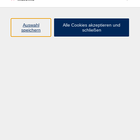
Programm
Auswahl
Alle Cookies akzeptieren und
speichern
schließen
Digitale Angebote
Gesellschaft
Beruf
Sprachen
Gesundheit
Kultur
Grundbildung
vhs Business
vhs Würzburg & Umgebung e. V.