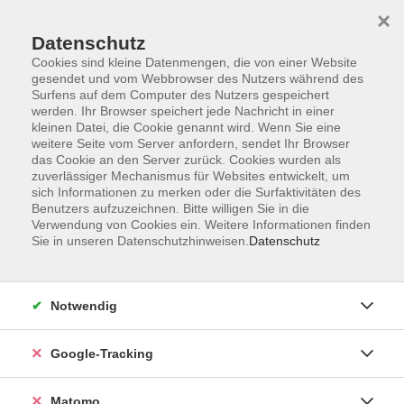
×
Datenschutz
Cookies sind kleine Datenmengen, die von einer Website
gesendet und vom Webbrowser des Nutzers während des
Surfens auf dem Computer des Nutzers gespeichert
Skip to main content
werden. Ihr Browser speichert jede Nachricht in einer
kleinen Datei, die Cookie genannt wird. Wenn Sie eine
weitere Seite vom Server anfordern, sendet Ihr Browser
Der Kurs konnte nicht gefunden werden.
das Cookie an den Server zurück. Cookies wurden als
zuverlässiger Mechanismus für Websites entwickelt, um
sich Informationen zu merken oder die Surfaktivitäten des
Benutzers aufzuzeichnen. Bitte willigen Sie in die
Verwendung von Cookies ein. Weitere Informationen finden
Sie in unseren Datenschutzhinweisen.
Datenschutz
Impressum
AGBs
Datenschutzerklärung
Notwendig
Barrierefreiheitserklärung
Widerrufsbelehrung
Google-Tracking
Widerruf
Matomo