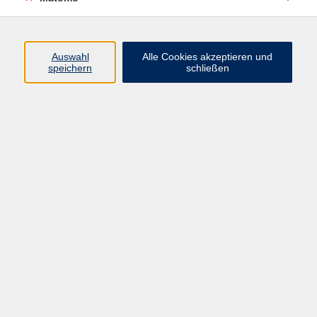
Programm
Auswahl
Alle Cookies akzeptieren und
speichern
schließen
Digitale Angebote
Gesellschaft
Beruf
Sprachen
Gesundheit
Kultur
Grundbildung
vhs Business
vhs Würzburg & Umgebung e. V.