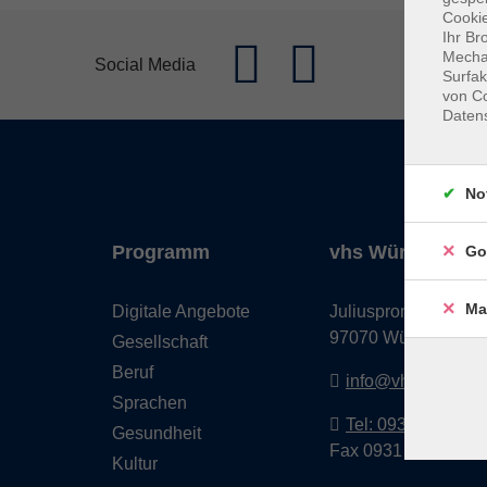
Cookie
Ihr Br
Mechan
Social Media
Surfak
von Co
Daten
No
Programm
vhs Würzburg & 
Go
Ma
Digitale Angebote
Juliuspromenade 68
97070 Würzburg
Gesellschaft
Beruf
info@vhs-wuerzbu
Sprachen
Tel: 0931 35593 0
Gesundheit
Fax 0931 35593-20
Kultur