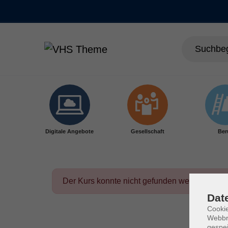
Skip to main content
Digitale Angebote
Gesellschaft
Ber
Der Kurs konnte nicht gefunden werden.
Dat
Cookie
Webbr
gespei