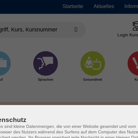
Startseite
Aktuelles
Infor
Login Kurs
uf
Sprachen
Gesundheit
Ku
enschutz
s sind kleine Datenmengen, die von einer Website gesendet und vom
owser des Nutzers während des Surfens auf dem Computer des Nutze
chert werden. Ihr Browser speichert jede Nachricht in einer kleinen Dat