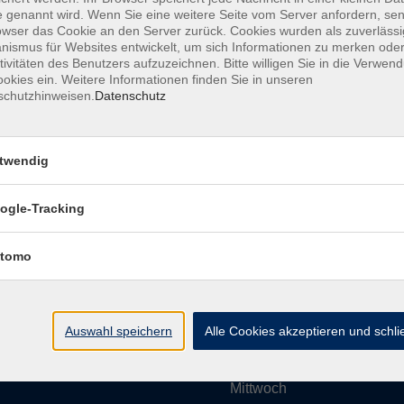
 genannt wird. Wenn Sie eine weitere Seite vom Server anfordern, se
owser das Cookie an den Server zurück. Cookies wurden als zuverlässi
ismus für Websites entwickelt, um sich Informationen zu merken oder
Impressum
AGBs
Datenschutzerklärung
Barrier
tivitäten des Benutzers aufzuzeichnen. Bitte willigen Sie in die Verwen
okies ein. Weitere Informationen finden Sie in unseren
schutzhinweisen.
Datenschutz
twendig
Umgebung e. V.
Öffnungszeiten
ogle-Tracking
tomo
Montag
rg.de
Dienstag
Auswahl speichern
Alle Cookies akzeptieren und schl
Mittwoch