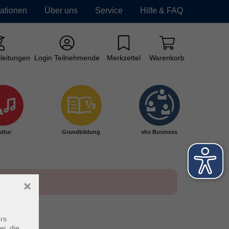
mationen
Über uns
Service
Hilfe & FAQ
leitungen
Login Teilnehmende
Merkzettel
Warenkorb
ltur
Grundbildung
vhs Business
×
rs
ei, die