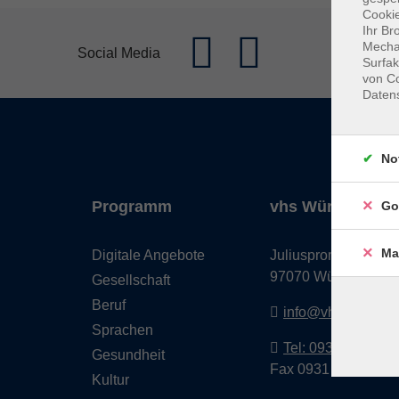
Cookie
Ihr Br
Mechan
Social Media
Surfak
von Co
Daten
No
Programm
vhs Würzburg & 
Go
Ma
Digitale Angebote
Juliuspromenade 68
97070 Würzburg
Gesellschaft
Beruf
info@vhs-wuerzbu
Sprachen
Tel: 0931 35593 0
Gesundheit
Fax 0931 35593-20
Kultur