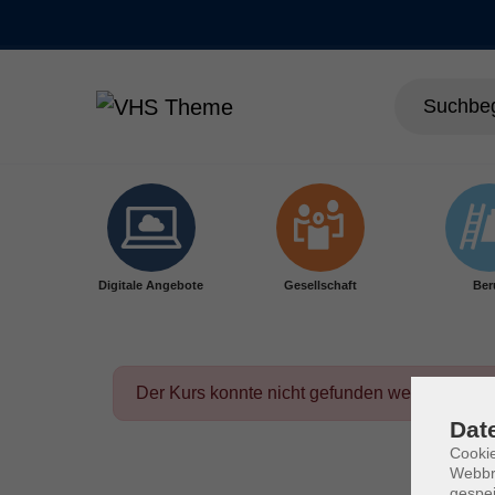
Skip to main content
Digitale Angebote
Gesellschaft
Ber
Der Kurs konnte nicht gefunden werden.
Dat
Cookie
Webbr
gespei