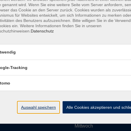
 genannt wird. Wenn Sie eine weitere Seite vom Server anfordern, se
owser das Cookie an den Server zurück. Cookies wurden als zuverlässi
ismus für Websites entwickelt, um sich Informationen zu merken oder
Impressum
AGBs
Datenschutzerklärung
Barrier
tivitäten des Benutzers aufzuzeichnen. Bitte willigen Sie in die Verwen
okies ein. Weitere Informationen finden Sie in unseren
schutzhinweisen.
Datenschutz
twendig
Umgebung e. V.
Öffnungszeiten
ogle-Tracking
tomo
Montag
rg.de
Dienstag
Auswahl speichern
Alle Cookies akzeptieren und schl
Mittwoch