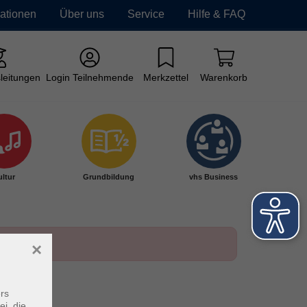
mationen
Über uns
Service
Hilfe & FAQ
leitungen
Login Teilnehmende
Merkzettel
Warenkorb
ltur
Grundbildung
vhs Business
×
rs
ei, die