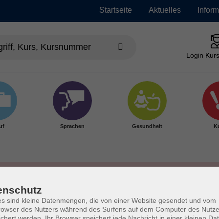
Startseite
Aktuelles
Infor
Login Kurs
uf
Sprachen
Gesundheit
Ku
enschutz
s sind kleine Datenmengen, die von einer Website gesendet und vom
owser des Nutzers während des Surfens auf dem Computer des Nutze
chert werden. Ihr Browser speichert jede Nachricht in einer kleinen Dat