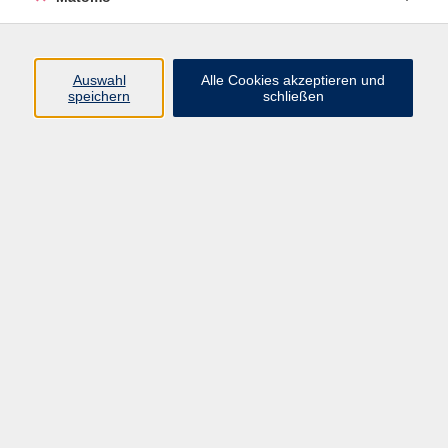
Programm
Auswahl
Alle Cookies akzeptieren und
speichern
schließen
Digitale Angebote
Gesellschaft
Beruf
Sprachen
Gesundheit
Kultur
Grundbildung
vhs Business
vhs Würzburg & Umgebung e. V.