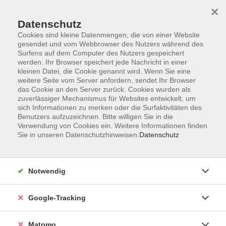
×
Datenschutz
Cookies sind kleine Datenmengen, die von einer Website
gesendet und vom Webbrowser des Nutzers während des
Surfens auf dem Computer des Nutzers gespeichert
Skip to main content
werden. Ihr Browser speichert jede Nachricht in einer
kleinen Datei, die Cookie genannt wird. Wenn Sie eine
weitere Seite vom Server anfordern, sendet Ihr Browser
Der Kurs konnte nicht gefunden werden.
das Cookie an den Server zurück. Cookies wurden als
zuverlässiger Mechanismus für Websites entwickelt, um
sich Informationen zu merken oder die Surfaktivitäten des
Benutzers aufzuzeichnen. Bitte willigen Sie in die
Verwendung von Cookies ein. Weitere Informationen finden
Sie in unseren Datenschutzhinweisen.
Datenschutz
Impressum
AGBs
Datenschutzerklärung
Notwendig
Barrierefreiheitserklärung
Widerrufsbelehrung
Google-Tracking
Widerruf
Matomo