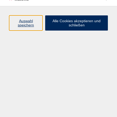
Programm
Auswahl
Alle Cookies akzeptieren und
speichern
schließen
Digitale Angebote
Gesellschaft
Beruf
Sprachen
Gesundheit
Kultur
Grundbildung
vhs Business
vhs Würzburg & Umgebung e. V.