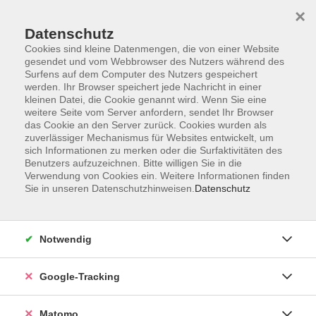
×
Datenschutz
Cookies sind kleine Datenmengen, die von einer Website
gesendet und vom Webbrowser des Nutzers während des
Surfens auf dem Computer des Nutzers gespeichert
Skip to main content
werden. Ihr Browser speichert jede Nachricht in einer
kleinen Datei, die Cookie genannt wird. Wenn Sie eine
weitere Seite vom Server anfordern, sendet Ihr Browser
Der Kurs konnte nicht gefunden werden.
das Cookie an den Server zurück. Cookies wurden als
zuverlässiger Mechanismus für Websites entwickelt, um
sich Informationen zu merken oder die Surfaktivitäten des
Benutzers aufzuzeichnen. Bitte willigen Sie in die
Verwendung von Cookies ein. Weitere Informationen finden
Sie in unseren Datenschutzhinweisen.
Datenschutz
Impressum
AGBs
Datenschutzerklärung
Notwendig
Barrierefreiheitserklärung
Widerrufsbelehrung
Google-Tracking
Widerruf
Matomo